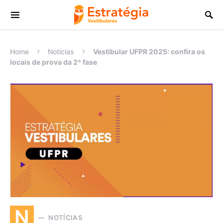
Procurar:
Home
Notícias
Vestibular UFPR 2025: confira os
locais de prova da 2ª fase
N
NOTÍCIAS