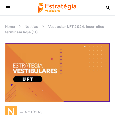
Procurar:
Home
Notícias
Vestibular UFT 2024: inscrições
terminam hoje (11)
N
NOTÍCIAS