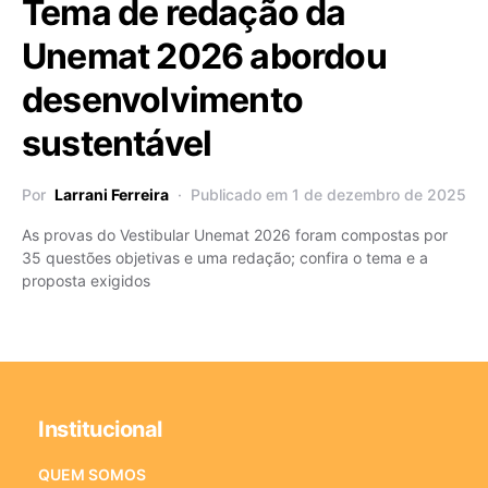
Tema de redação da
Unemat 2026 abordou
desenvolvimento
sustentável
Por
Larrani Ferreira
Publicado em 1 de dezembro de 2025
As provas do Vestibular Unemat 2026 foram compostas por
35 questões objetivas e uma redação; confira o tema e a
proposta exigidos
Institucional
QUEM SOMOS