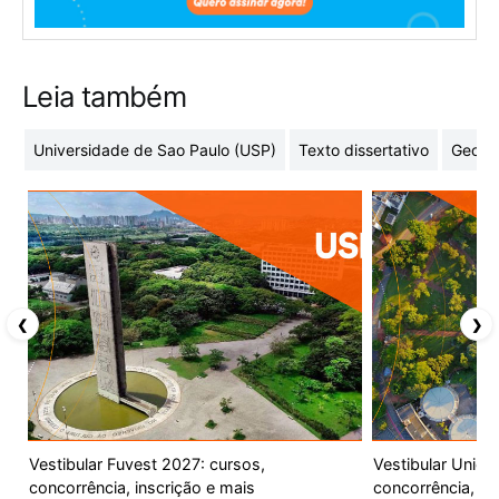
Leia também
Universidade de Sao Paulo (USP)
Texto dissertativo
Geome
❮
❯
Vestibular Fuvest 2027: cursos,
Vestibular Unic
concorrência, inscrição e mais
concorrência, ca