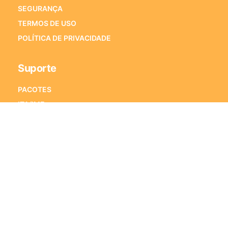
SEGURANÇA
TERMOS DE USO
POLÍTICA DE PRIVACIDADE
Suporte
PACOTES
ITA/IME
ENEM
VESTIBULARES
PORQUE ESTRATÉGIA VESTIBULARES
PERGUNTAS FREQUENTES
Fale Conosco
Alameda Xingu, 350 – Sala 1501
Alphaville Industrial – CEP 06455-911