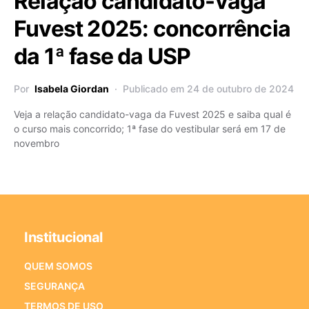
Relação candidato-vaga
Fuvest 2025: concorrência
da 1ª fase da USP
Por
Isabela Giordan
Publicado em 24 de outubro de 2024
Veja a relação candidato-vaga da Fuvest 2025 e saiba qual é
o curso mais concorrido; 1ª fase do vestibular será em 17 de
novembro
Institucional
QUEM SOMOS
SEGURANÇA
TERMOS DE USO