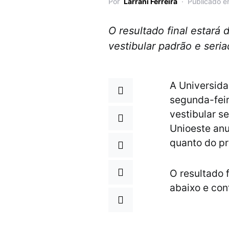
Por
Larrani Ferreira
Publicado e
O resultado final estará 
vestibular padrão e seri
A Universida
segunda-feir
vestibular s
Unioeste anu
quanto do pr
O resultado 
abaixo e conf