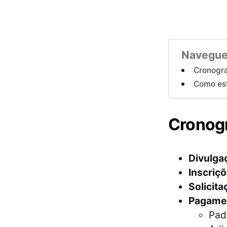
Navegue
Cronogr
Como est
Cronog
Divulgaç
Inscriç
Solicita
Pagamen
Pad