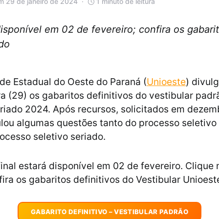
m 29 de janeiro de 2024
1 minuto de leitura
disponível em 02 de fevereiro; confira os gabarit
ado
de Estadual do Oeste do Paraná (
Unioeste
) divul
a (29) os gabaritos definitivos do vestibular padr
eriado 2024. Após recursos, solicitados em dezem
lou algumas questões tanto do processo seletivo
ocesso seletivo seriado.
final estará disponível em 02 de fevereiro. Clique
ira os gabaritos definitivos do Vestibular Unioest
GABARITO DEFINITIVO – VESTIBULAR PADRÃO