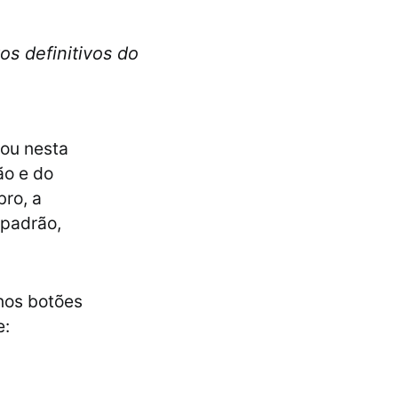
os definitivos do
gou nesta
ão e do
bro, a
 padrão,
 nos botões
e: