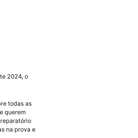
te 2024, o
re todas as
ue querem
reparatório
as na prova e