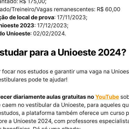
antado: R$ 175,00;
iado/Treineiro/Vagas remanescentes: R$ 60,00
ão de local de prova
: 17/11/2023;
nioeste 2023
: 17/12/2023;
do Unioeste
: 02/02/2024.
tudar para a Unioeste 2024?
 focar nos estudos e garantir uma vaga na Unioes
estibulares pode te ajudar!
recer diariamente aulas gratuitas no
YouTube
sob
 caem no vestibular da Unioeste, para aqueles q
 estudos, a plataforma também oferece um curso p
bre a Unioeste 2024, com professores especialist