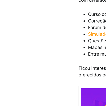
com diversos
Curso co
Correção
Fórum d
Simulad
Questõe
Mapas m
Entre mu
Ficou intere
oferecidos p