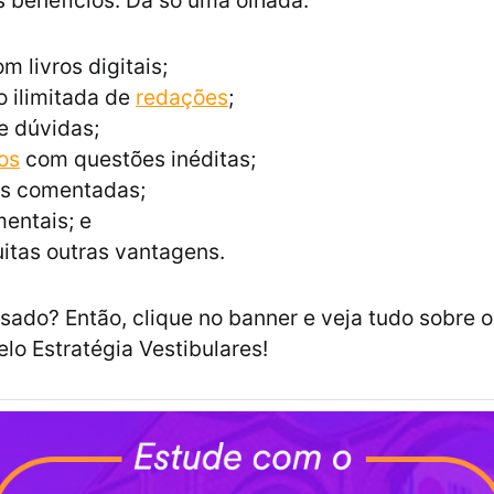
 benefícios. Dá só uma olhada:
m livros digitais;
 ilimitada de
redações
;
e dúvidas;
os
com questões inéditas;
s comentadas;
entais; e
itas outras vantagens.
ssado? Então, clique no banner e veja tudo sobre 
elo Estratégia Vestibulares!