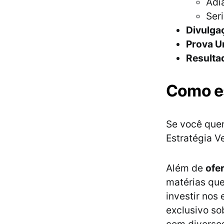
Adi
Ser
Divulgaç
Prova U
Resulta
Como es
Se você quer
Estratégia V
Além de
ofe
matérias que
investir nos
exclusivo so