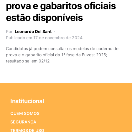
prova e gabaritos oficiais
estão disponíveis
Por
Leonardo Del Sant
Publicado em 17 de novembro de 2024
Candidatos já podem consultar os modelos de caderno de
prova e o gabarito oficial da 1ª fase da Fuvest 2025;
resultado sai em 02/12
Institucional
QUEM SOMOS
SEGURANÇA
TERMOS DE USO