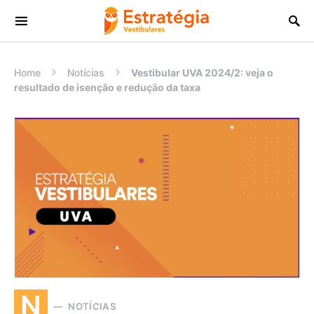
Procurar:
Home
Notícias
Vestibular UVA 2024/2: veja o
resultado de isenção e redução da taxa
N
NOTÍCIAS