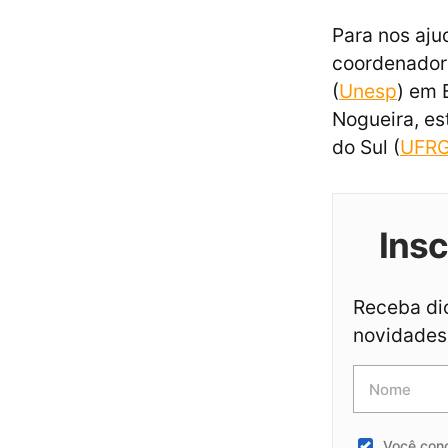
Para nos aju
coordenadora
(
Unesp
) em 
Nogueira, es
do Sul (
UFR
Ins
Receba dic
novidades 
Você con