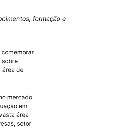
poimentos, formação e
ra comemorar
a sobre
 área de
o no mercado
aduação em
vasta área
esas, setor