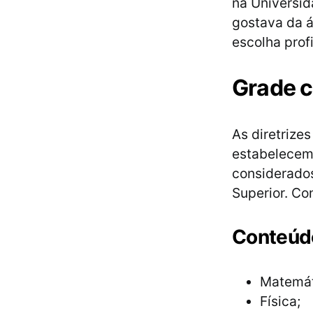
na Universid
gostava da á
escolha profi
Grade c
As diretriz
estabelecem 
considerados
Superior. Con
Conteúd
Matemát
Física;