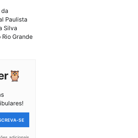
 da
l Paulista
a Silva
o Rio Grande
er🦉
as
ibulares!
SCREVA-SE
ões adicionais