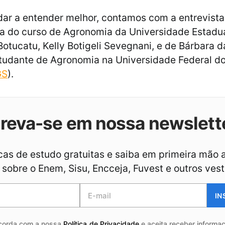
dar a entender melhor, contamos com a entrevista
 do curso de Agronomia da Universidade Estadua
Botucatu, Kelly Botigeli Sevegnani, e de Bárbara d
tudante de Agronomia na Universidade Federal d
GS
).
creva-se em nossa newslett
as de estudo gratuitas e saiba em primeira mão 
sobre o Enem, Sisu, Encceja, Fuvest e outros vest
IN
corda com a nossa
Política de Privacidade
e aceita receber informaç