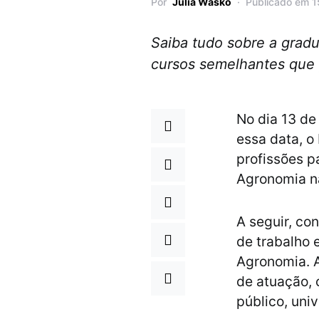
Por
Júlia Wasko
Publicado em 
Saiba tudo sobre a grad
cursos semelhantes que 
No dia 13 de
essa data, o
profissões p
Agronomia na
A seguir, co
de trabalho 
Agronomia. A
de atuação,
público, uni