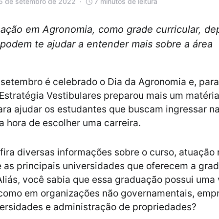
15 de setembro de 2022
7 minutos de leitura
uação em Agronomia, como grade curricular, de
podem te ajudar a entender mais sobre a área
 setembro é celebrado o Dia da Agronomia e, pa
 Estratégia Vestibulares preparou mais um matéri
ara ajudar os estudantes que buscam ingressar na
 hora de escolher uma carreira.
nfira diversas informações sobre o curso, atuaçã
e as principais universidades que oferecem a gr
liás, você sabia que essa graduação possui uma 
 como em organizações não governamentais, empr
versidades e administração de propriedades?