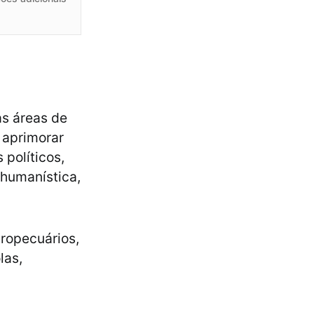
as áreas de
 aprimorar
 políticos,
 humanística,
gropecuários,
las,