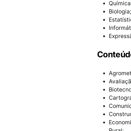
Química
Biologia
Estatísti
Informát
Expressã
Conteúdo
Agromet
Avaliaçã
Biotecno
Cartogr
Comunica
Construç
Economia
Rural;