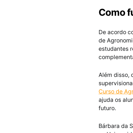
Como fu
De acordo co
de Agronomia
estudantes r
complementa
Além disso, 
supervision
Curso de Ag
ajuda os alu
futuro.
Bárbara da S