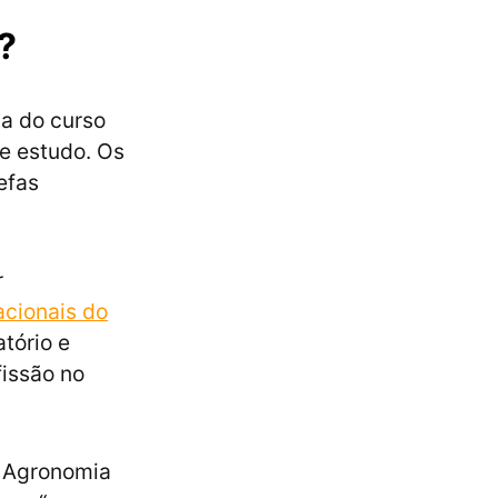
?
ia do curso
e estudo. Os
efas
r
acionais do
atório e
issão no
e Agronomia