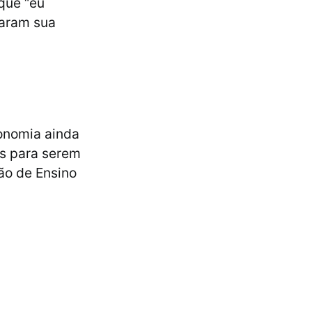
que “eu
naram sua
onomia ainda
os para serem
ção de Ensino