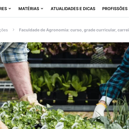
RES
MATÉRIAS
ATUALIDADES E DICAS
PROFISSÕES
ções
Faculdade de Agronomia: curso, grade curricular, carrei