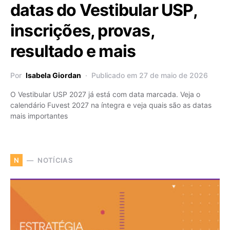
datas do Vestibular USP,
inscrições, provas,
resultado e mais
Por
Isabela Giordan
Publicado em 27 de maio de 2026
O Vestibular USP 2027 já está com data marcada. Veja o
calendário Fuvest 2027 na íntegra e veja quais são as datas
mais importantes
NOTÍCIAS
N