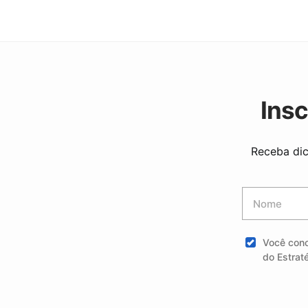
Ins
Receba dic
Você con
do Estrat