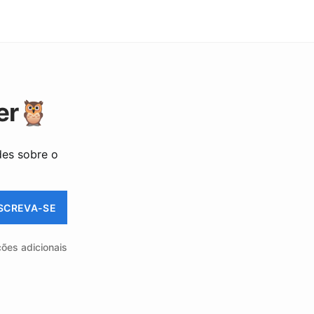
er🦉
des sobre o
SCREVA-SE
ções adicionais