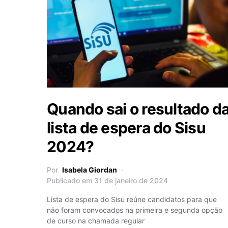
Quando sai o resultado d
lista de espera do Sisu
2024?
Por
Isabela Giordan
Publicado em 31 de janeiro de 2024
Lista de espera do Sisu reúne candidatos para que
não foram convocados na primeira e segunda opção
de curso na chamada regular