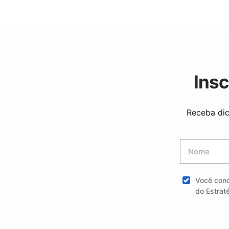
Ins
Receba dic
Você con
do Estrat