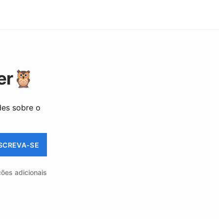
er🦉
des sobre o
SCREVA-SE
ções adicionais