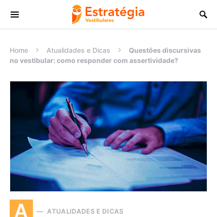
Procurar:
Home
Atualidades e Dicas
Questões discursivas
no vestibular: como responder com assertividade?
A
ATUALIDADES E DICAS