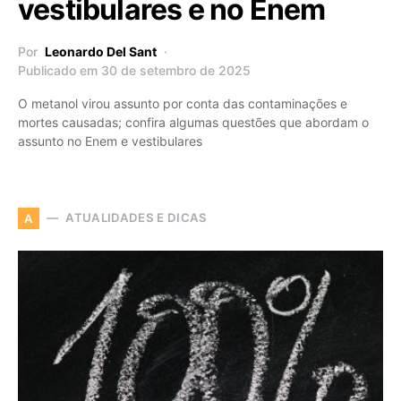
vestibulares e no Enem
Por
Leonardo Del Sant
Publicado em 30 de setembro de 2025
O metanol virou assunto por conta das contaminações e
mortes causadas; confira algumas questões que abordam o
assunto no Enem e vestibulares
ATUALIDADES E DICAS
A