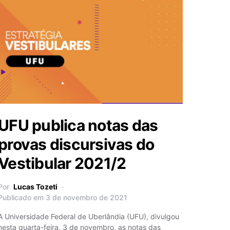
UFU publica notas das
provas discursivas do
Vestibular 2021/2
Por
Lucas Tozeti
Publicado em 3 de novembro de 2021
A Universidade Federal de Uberlândia (UFU), divulgou
nesta quarta-feira, 3 de novembro, as notas das