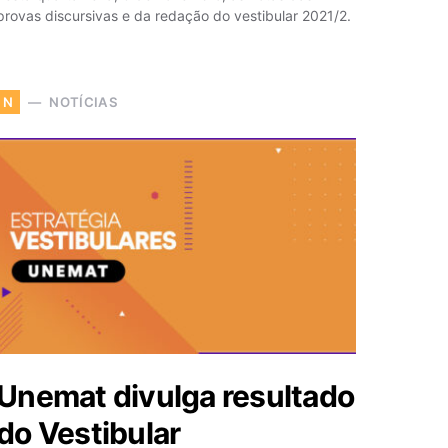
provas discursivas e da redação do vestibular 2021/2.
NOTÍCIAS
N
Unemat divulga resultado
do Vestibular