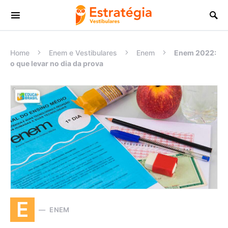
Procurar:
Home
Enem e Vestibulares
Enem
Enem 2022:
o que levar no dia da prova
E
ENEM