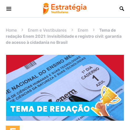
Procurar:
Home
Enem e Vestibulares
Enem
Tema de
redação Enem 2021: Invisibilidade e registro civil: garantia
de acesso à cidadania no Brasil