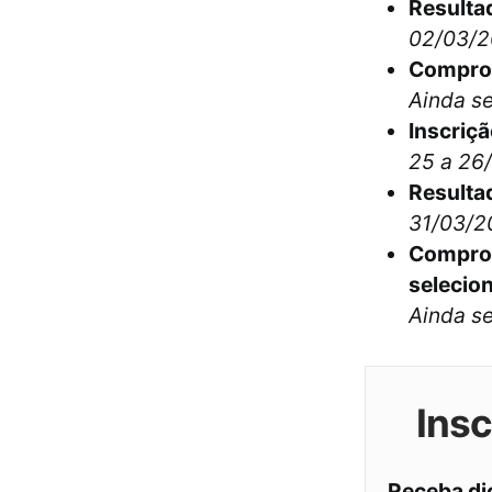
Resulta
02/03/
Comprov
Ainda s
Inscriçã
25 a 26
Resultad
31/03/2
Comprov
selecion
Ainda s
Ins
Receba di