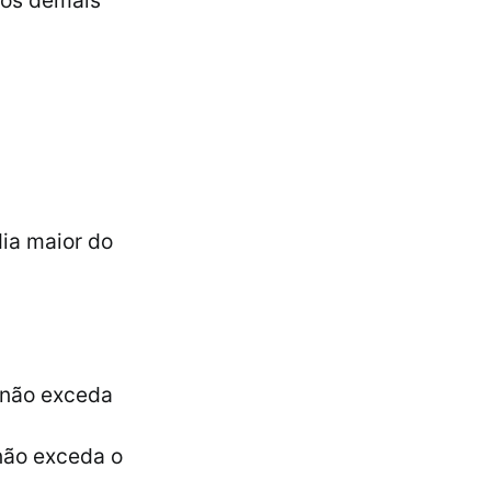
 os demais
ia maior do
a não exceda
 não exceda o