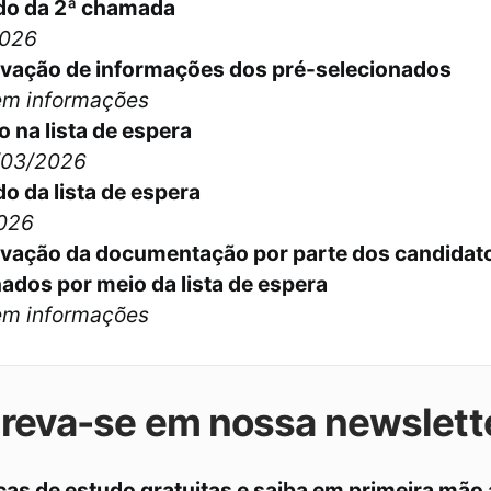
do da 2ª chamada
2026
ação de informações dos pré-selecionados
em informações
o na lista de espera
/03/2026
o da lista de espera
026
ação da documentação por parte dos candidato
ados por meio da lista de espera
em informações
creva-se em nossa newslett
cas de estudo gratuitas e saiba em primeira mão 