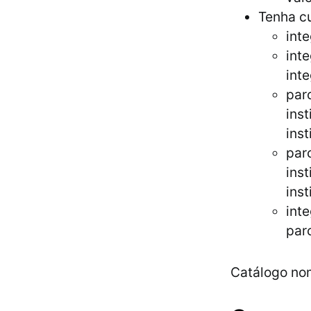
Tenha c
int
int
inte
par
inst
inst
par
inst
inst
int
par
Catálogo no