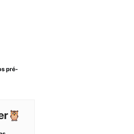
s pré-
er🦉
as