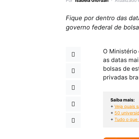
Por
Isabela Giordan
Atualizado 
Fique por dentro das da
governo federal de bols
O Ministério
as datas mai
bolsas de es
privadas bras
Saiba mais:
+ 
Veja quais s
+ 
50 universi
+ 
Tudo o que 