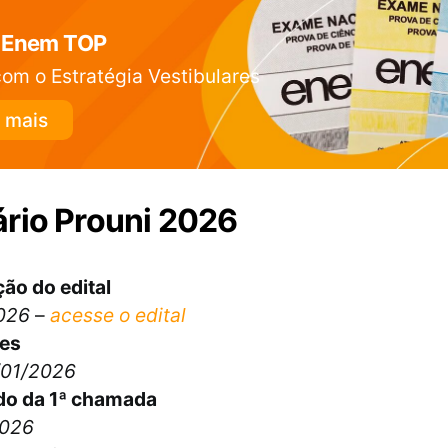
 Enem TOP
om o Estratégia Vestibulares
 mais
rio Prouni 2026
ão do edital
026
–
acesse o edital
ões
/01/2026
do da 1ª chamada
2026