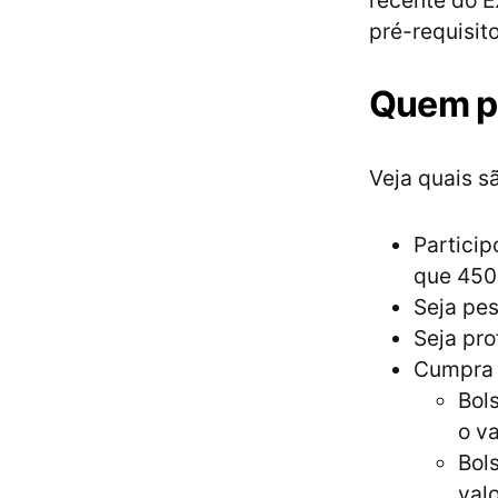
recente do E
pré-requisit
Quem po
Veja quais s
Partici
que 450
Seja pes
Seja pro
Cumpra 
Bol
o va
Bol
valo