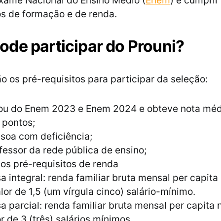
xame Nacional do Ensino Médio (
Enem
) e cumprir
os de formação e de renda.
de participar do Prouni?
ão os pré-requisitos para participar da seleção:
pou do Enem 2023 e Enem 2024 e obteve nota méd
 pontos;
soa com deficiência;
fessor da rede pública de ensino;
os pré-requisitos de renda
sa integral: renda familiar bruta mensal per capit
lor de 1,5 (um vírgula cinco) salário-mínimo.
sa parcial: renda familiar bruta mensal per capita
r de 3 (três) salários mínimos.