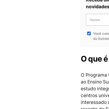
novidades 
Você con
do Estrat
O que é
O Programa U
ao Ensino Su
estudo integ
centros unive
interessado 