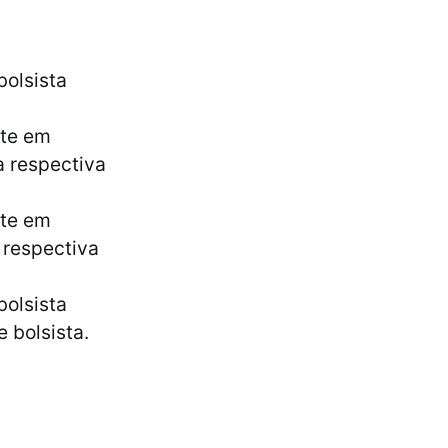
bolsista
nte em
a respectiva
nte em
a respectiva
bolsista
e bolsista.