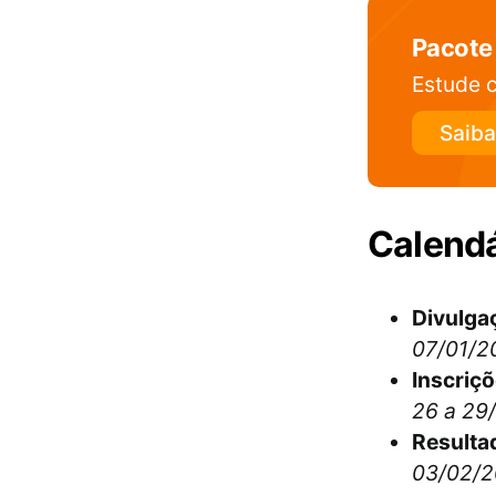
Pacote
Estude c
Saiba
Calendá
Divulgaç
07/01/2
Inscriç
26 a 29
Resulta
03/02/