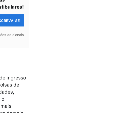
stibulares!
SCREVA-SE
ões adicionais
de ingresso
bolsas de
idades,
 o
 mais