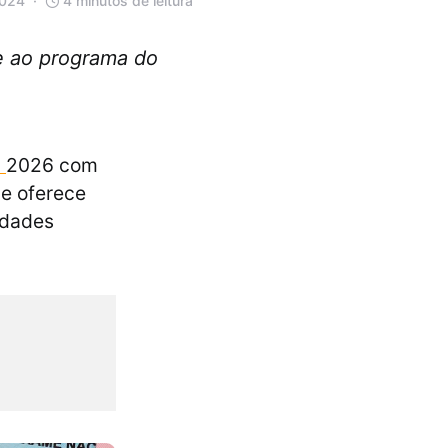
2024
4 minutos de leitura
e ao programa do
i
2026 com
e oferece
ldades