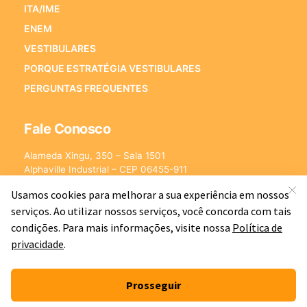
ITA/IME
ENEM
VESTIBULARES
PORQUE ESTRATÉGIA VESTIBULARES
PERGUNTAS FREQUENTES
Fale Conosco
Alameda Xingu, 350 – Sala 1501
Alphaville Industrial – CEP 06455-911
Barueri – SP
E-mail:
[email protected]
©2026 - Estratégia Vestibulares - Cursos Online para Vestibulares.
Todos os direitos reservados CNPJ: 13.877.842/0001-78