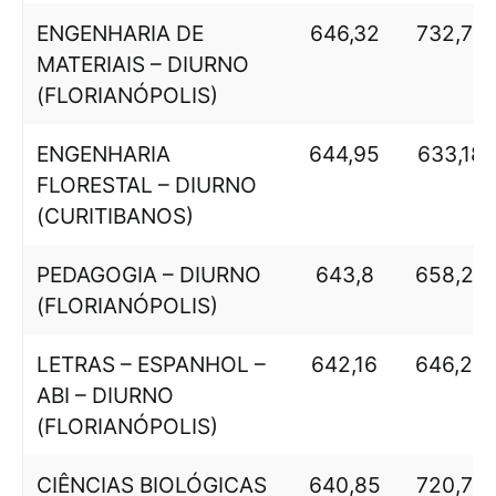
ENGENHARIA DE
646,32
732,76
MATERIAIS – DIURNO
(FLORIANÓPOLIS)
ENGENHARIA
644,95
633,18
FLORESTAL – DIURNO
(CURITIBANOS)
PEDAGOGIA – DIURNO
643,8
658,22
(FLORIANÓPOLIS)
LETRAS – ESPANHOL –
642,16
646,24
ABI – DIURNO
(FLORIANÓPOLIS)
CIÊNCIAS BIOLÓGICAS
640,85
720,76