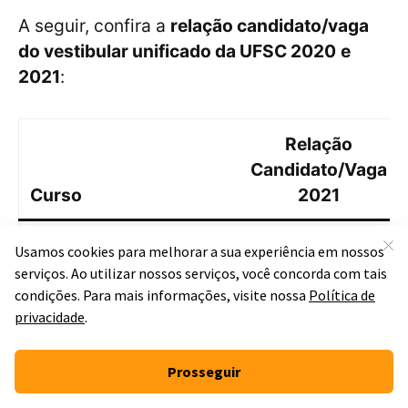
A seguir, confira a
relação candidato/vaga
do vestibular unificado da UFSC 2020
e
2021
:
Relação
Candidato/Vaga
Curso
2021
MEDICINA – DIURNO
83,84
(FLORIANÓPOLIS)
PSICOLOGIA – BEL/LIC
16,65
– DIURNO
(FLORIANÓPOLIS)