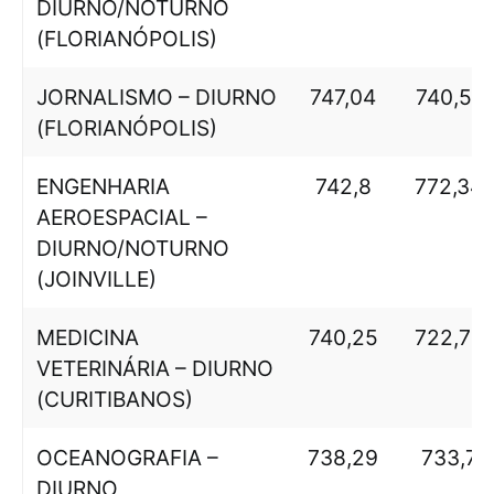
DIURNO/NOTURNO
(FLORIANÓPOLIS)
JORNALISMO – DIURNO
747,04
740,51
(FLORIANÓPOLIS)
ENGENHARIA
742,8
772,34
AEROESPACIAL –
DIURNO/NOTURNO
(JOINVILLE)
MEDICINA
740,25
722,78
VETERINÁRIA – DIURNO
(CURITIBANOS)
OCEANOGRAFIA –
738,29
733,7
DIURNO