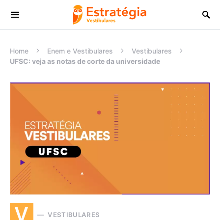
Procurar:
Home
Enem e Vestibulares
Vestibulares
UFSC: veja as notas de corte da universidade
V
VESTIBULARES