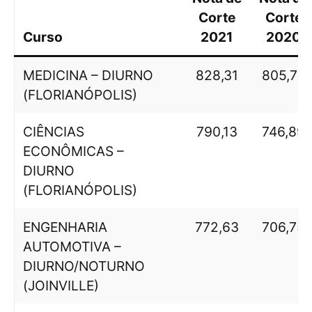
Corte
Corte
Curso
2021
2020
MEDICINA – DIURNO
828,31
805,75
(FLORIANÓPOLIS)
CIÊNCIAS
790,13
746,89
ECONÔMICAS –
DIURNO
(FLORIANÓPOLIS)
ENGENHARIA
772,63
706,75
AUTOMOTIVA –
DIURNO/NOTURNO
(JOINVILLE)