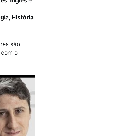
s, Inglês e
gia, História
ares são
o com o