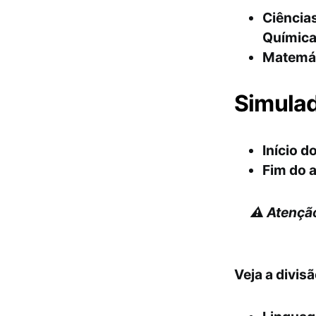
Ciências
Química
Matemát
Simulad
Início d
Fim do 
⚠️ Atenção
Veja a divis