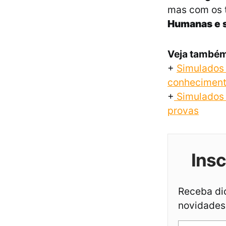
mas com os 
Humanas e 
Veja també
+
Simulados 
conhecimen
+
Simulados E
provas
Ins
Receba dic
novidades 