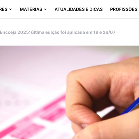
RES
MATÉRIAS
ATUALIDADES E DICAS
PROFISSÕES
Encceja 2025: última edição foi aplicada em 19 e 26/07