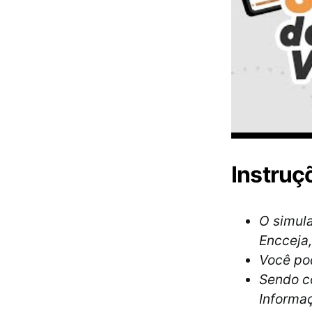
Instruç
O simula
Encceja,
Você po
Sendo c
Informaç