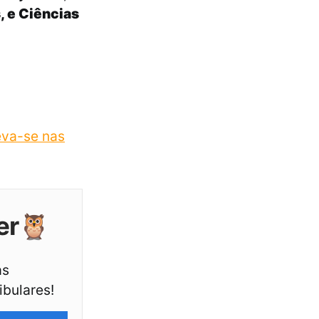
, e Ciências
eva-se nas
er🦉
as
ibulares!