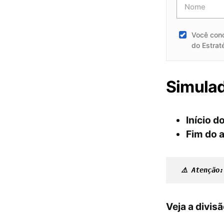
Você con
do Estrat
Simulad
Início d
Fim do 
⚠️ Atenção
Veja a divis