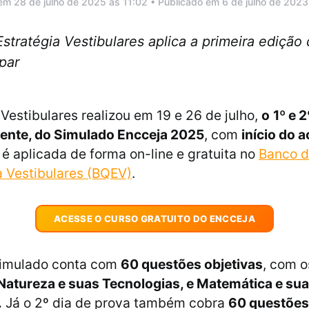
em 28 de julho de 2025 às 11:02 • Publicado em 6 de julho de 2023
stratégia Vestibulares aplica a primeira ediçã
par
 Vestibulares realizou em 19 e 26 de julho,
o
1º e 2
ente, do Simulado Encceja 2025
, com
início do 
 é aplicada de forma on-line e gratuita no
Banco d
a Vestibulares (BQEV)
.
ACESSE O CURSO GRATUITO DO ENCCEJA
 simulado conta com
60 questões objetivas
, com o
Natureza e suas Tecnologias, e Matemática e su
.
Já o 2º dia de prova também cobra
60 questões