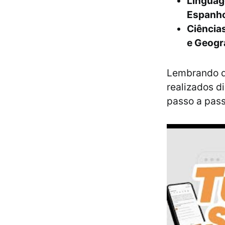
Linguag
Espanho
Ciência
e Geogr
Lembrando qu
realizados d
passo a pass