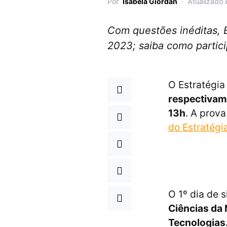
Por
Isabela Giordan
Atualizado 
Com questões inéditas, E
2023; saiba como partici
O Estratégia
respectivam
13h
. A prova
do Estratégi
O 1º dia de
Ciências da 
Tecnologias