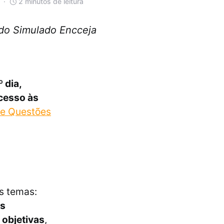
2 minutos de leitura
o do Simulado Encceja
º dia,
acesso às
e Questões
s temas:
as
 objetivas
,