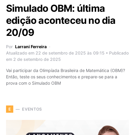
Simulado OBM: última
edição aconteceu no dia
20/09
Por
Larrani Ferreira
Atualizado em 22 de setembro de 2025 às 09:15 • Publicado
em 2 de setembro de 2025
Vai participar da Olimpíada Brasileira de Matemática (OBM)?
Então, teste os seus conhecimentos e prepare-se para a
prova com o Simulado OBM
EVENTOS
E