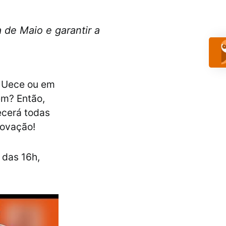
 de Maio e garantir a
, Uece ou em
em? Então,
ecerá todas
rovação!
 das 16h,