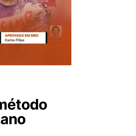
 método
 ano