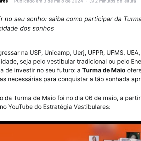
ares
Publicado em 3 de maio de 2024
2 minutos de leitura
r no seu sonho: saiba como participar da Turma
sidade dos sonhos
gressar na USP, Unicamp, Uerj, UFPR, UFMS, UEA
sidade, seja pelo vestibular tradicional ou pelo En
a de investir no seu futuro: a
Turma de Maio
ofer
as necessárias para conquistar a tão sonhada ap
 da Turma de Maio foi no dia 06 de maio, a partir
no YouTube do Estratégia Vestibulares: