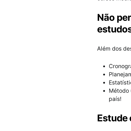
Não per
estudos
Além dos des
Cronogr
Planeja
Estatíst
Método 
país!
Estude 