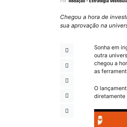
Por
Redação - Estratégia Vestibul
Chegou a hora de investi
sua aprovação na univer
Sonha em in
outra univer
chegou a hor
as ferrament
O lançamento
diretamente 