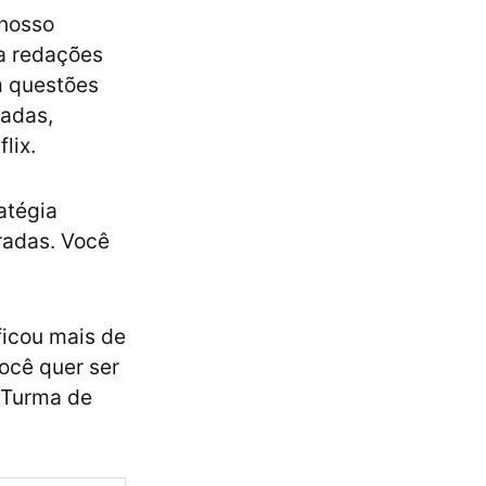
 nosso
 a redações
m questões
tadas,
lix.
atégia
radas. Você
ficou mais de
você quer ser
 Turma de