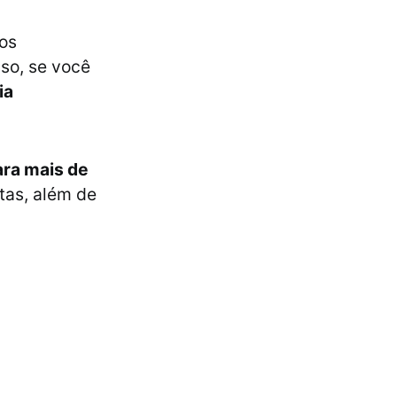
ros
sso, se você
ia
ara mais de
tas, além de