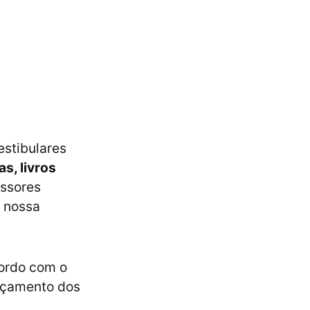
estibulares
as, livros
essores
, nossa
ordo com o
ançamento dos