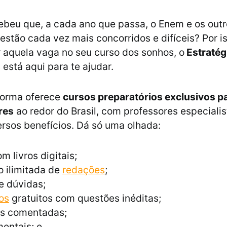
ebeu que, a cada ano que passa, o Enem e os out
 estão cada vez mais concorridos e difíceis? Por i
r aquela vaga no seu curso dos sonhos, o
Estratég
s
está aqui para te ajudar.
aforma oferece
cursos preparatórios exclusivos p
res
ao redor do Brasil, com professores especialis
ersos benefícios. Dá só uma olhada:
m livros digitais;
 ilimitada de
redações
;
e dúvidas;
os
gratuitos com questões inéditas;
s comentadas;
entais; e