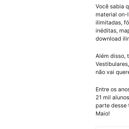
Você sabia q
material on-
ilimitadas, 
inéditas, ma
download ilim
Além disso,
Vestibulares
não vai quer
Entre os ano
21 mil aluno
parte desse
Maio!