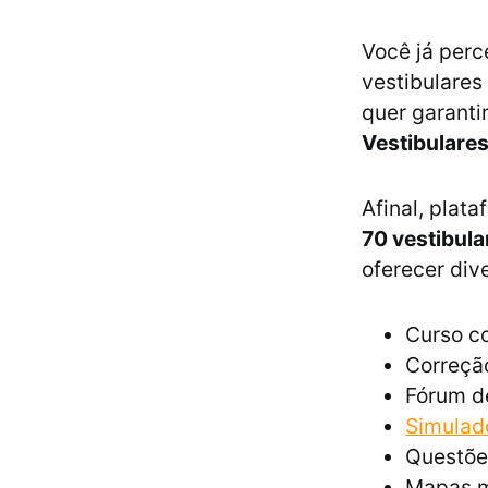
Você já perc
vestibulares
quer garanti
Vestibulare
Afinal, plat
70 vestibula
oferecer div
Curso co
Correção
Fórum d
Simulad
Questõe
Mapas m