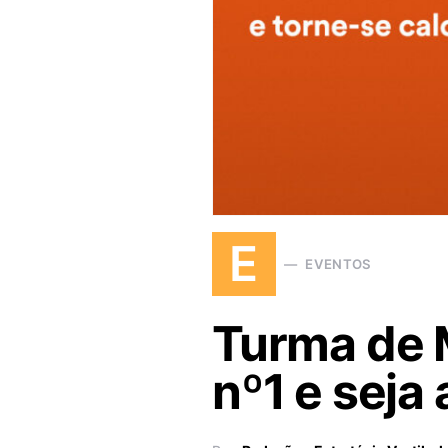
E
EVENTOS
Turma de 
nº1 e seja