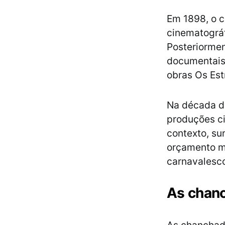
Em 1898, o c
cinematográf
Posteriormen
documentais,
obras Os Est
Na década de
produções c
contexto, su
orçamento m
carnavalesc
As chanc