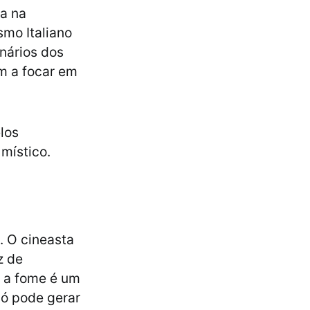
a na
smo Italiano
nários dos
am a focar em
los
 místico.
. O cineasta
z de
, a fome é um
só pode gerar