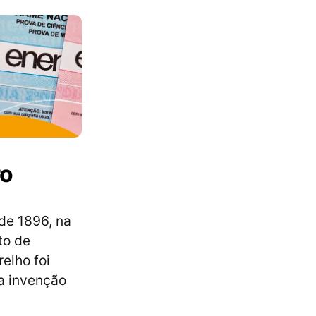
ro
 de 1896, na
to de
relho foi
 a invenção