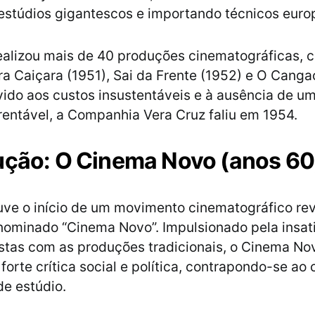
estúdios gigantescos e importando técnicos euro
ealizou mais de 40 produções cinematográficas, 
a Caiçara (1951), Sai da Frente (1952) e O Cangac
ido aos custos insustentáveis e à ausência de u
 rentável, a Companhia Vera Cruz faliu em 1954.
ução: O Cinema Novo (anos 60
ve o início de um movimento cinematográfico rev
enominado “Cinema Novo”. Impulsionado pela insat
stas com as produções tradicionais, o Cinema No
forte crítica social e política, contrapondo-se ao
de estúdio.