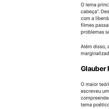
O lema princ
cabeça”. Des
com a liber
filmes passa
problemas so
Além disso,
marginalizado
Glauber 
O maior teór
escreveu um 
compreender 
tema poético