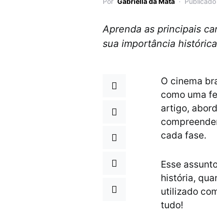
Por
Gabriella da Mata
Publicado
Aprenda as principais ca
sua importância histórica
O cinema bra
como uma fer
artigo, abor
compreendend
cada fase.
Esse assunto
história, qu
utilizado com
tudo!