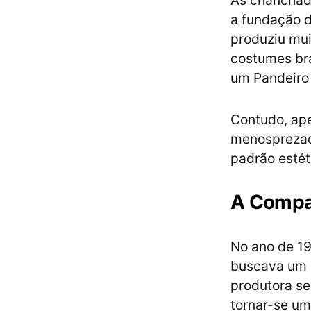
As chanchad
a fundação d
produziu mui
costumes br
um Pandeiro 
Contudo, ape
menosprezado
padrão estét
A Compa
No ano de 19
buscava um m
produtora s
tornar-se um