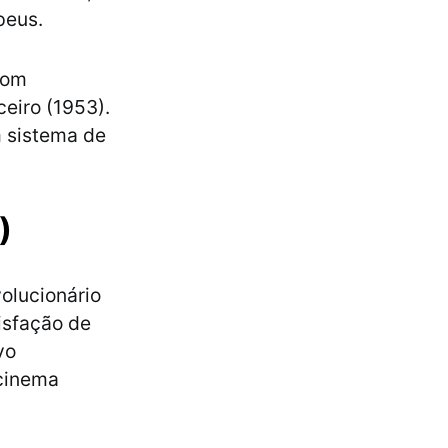
peus.
com
eiro (1953).
m sistema de
)
olucionário
isfação de
vo
 cinema