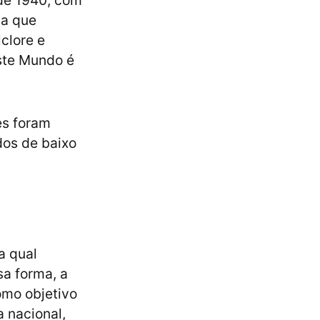
de 1940, com
ca que
clore e
ste Mundo é
es foram
dos de baixo
a qual
a forma, a
omo objetivo
a nacional,