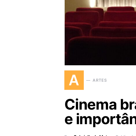
A
ARTES
Cinema bra
e importân