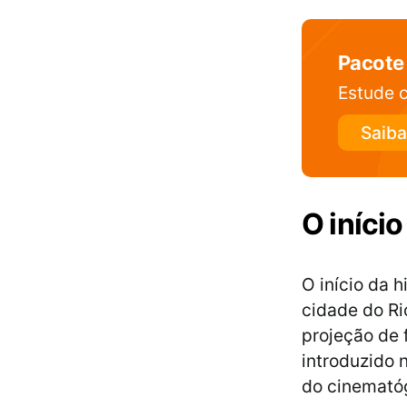
Pacote
Estude c
Saiba
O início
O início da h
cidade do Ri
projeção de 
introduzido 
do cinematóg