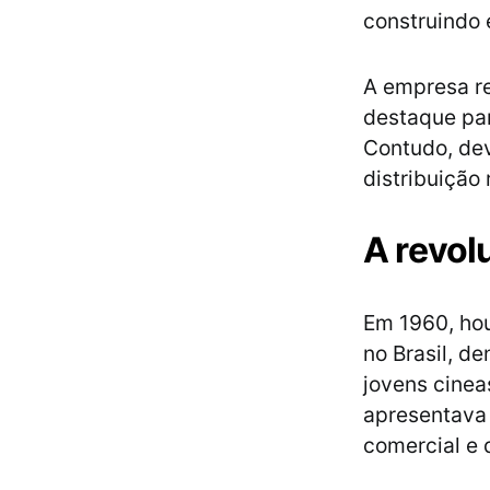
construindo 
A empresa r
destaque par
Contudo, dev
distribuição
A revol
Em 1960, hou
no Brasil, d
jovens cinea
apresentava 
comercial e 