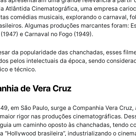
as apresentaram uma grande relevância a partir 
a Atlântida Cinematográfica, uma empresa cario
tas comédias musicais, explorando o carnaval, fol
asileiros. Algumas produções marcantes foram: E
(1947) e Carnaval no Fogo (1949).
sar da popularidade das chanchadas, esses film
s pelos intelectuais da época, sendo considera
ico e técnico.
nhia de Vera Cruz
49, em São Paulo, surge a Companhia Vera Cruz, 
aior rigor nas produções cinematográficas. Dess
eguia um caminho oposto às chanchadas, tendo c
a “Hollywood brasileira”, industrializando o cinem