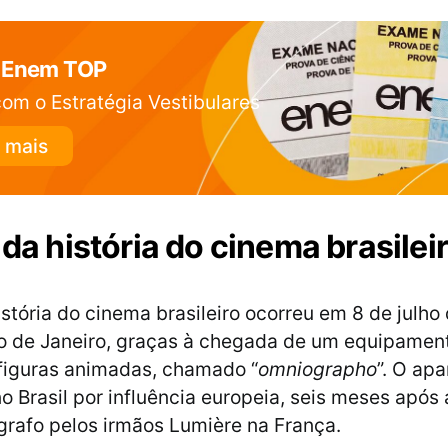
 Enem TOP
om o Estratégia Vestibulares
 mais
 da história do cinema brasilei
istória do cinema brasileiro ocorreu em 8 de julho
o de Janeiro, graças à chegada de um equipamen
figuras animadas, chamado “
omniographo
”. O apa
no Brasil por influência europeia, seis meses após
rafo pelos irmãos Lumière na França.