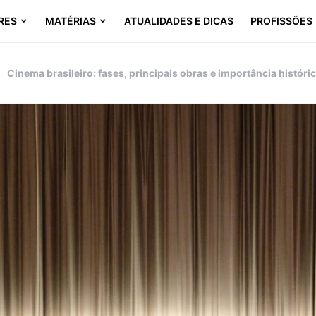
RES
MATÉRIAS
ATUALIDADES E DICAS
PROFISSÕES
Cinema brasileiro: fases, principais obras e importância históri