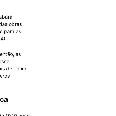
abara.
das obras
e para as
4).
então, as
esse
is de baixo
eros
ica