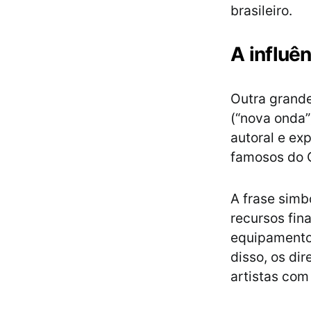
brasileiro.
A influê
Outra grand
(“nova onda”
autoral e ex
famosos do 
A frase simb
recursos fin
equipamentos
disso, os di
artistas com 