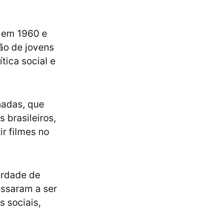
 em 1960 e
ção de jovens
tica social e
hadas, que
 brasileiros,
r filmes no
erdade de
assaram a ser
 sociais,