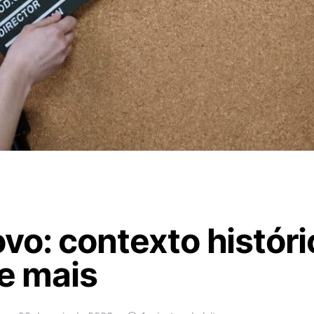
o: contexto históri
 e mais