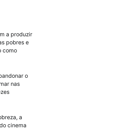
m a produzir
as pobres e
do como
abandonar o
lmar nas
ezes
obreza, a
 do cinema