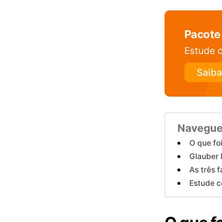
Pacote
Estude c
Saiba
Navegue
O que fo
Glauber 
As três 
Estude c