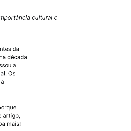
importância cultural e
ntes da
o na década
ssou a
ial. Os
 a
porque
 artigo,
ba mais!