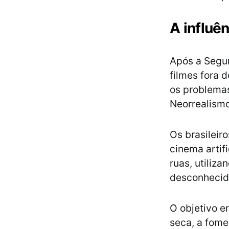
A influê
Após a Segun
filmes fora 
os problemas
Neorrealismo 
Os brasileir
cinema artifi
ruas, utiliza
desconhecid
O objetivo e
seca, a fome