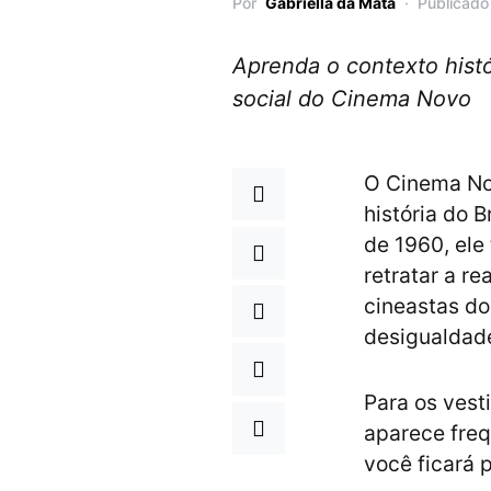
Por
Gabriella da Mata
Publicado
Aprenda o contexto histór
social do Cinema Novo
O Cinema No
história do B
de 1960, ele
retratar a re
cineastas do
desigualdade,
Para os ves
aparece freq
você ficará 