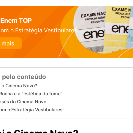
 Enem TOP
om o Estratégia Vestibulares
 mais
 pelo conteúdo
i o Cinema Novo?
Rocha e a “estética da fome”
fases do Cinema Novo
om o Estratégia Vestibulares!