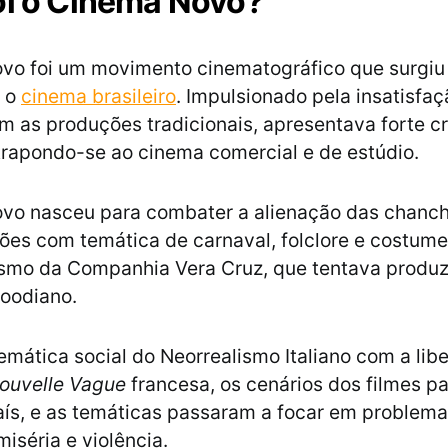
oi o Cinema Novo?
vo foi um movimento cinematográfico que surgiu
u o
cinema brasileiro
. Impulsionado pela insatisfa
m as produções tradicionais, apresentava forte crí
ntrapondo-se ao cinema comercial e de estúdio.
vo nasceu para combater a alienação das chanc
es com temática de carnaval, folclore e costumes
alismo da Companhia Vera Cruz, que tentava produzi
woodiano.
emática social do Neorrealismo Italiano com a lib
ouvelle Vague
francesa, os cenários dos filmes p
aís, e as temáticas passaram a focar em problemas
iséria e violência.