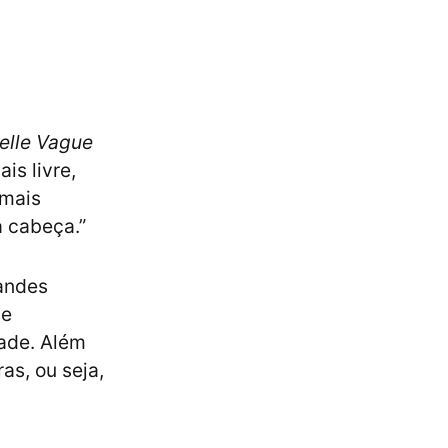
elle Vague
is livre,
 mais
 cabeça.”
randes
ue
dade. Além
as, ou seja,