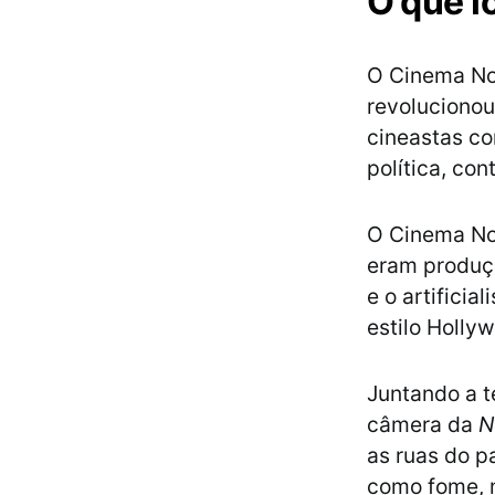
O que f
O Cinema No
revoluciono
cineastas co
política, co
O Cinema No
eram produçõ
e o artifici
estilo Holly
Juntando a t
câmera da
N
as ruas do p
como fome, m