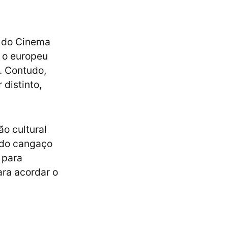
s do Cinema
 o europeu
. Contudo,
 distinto,
o cultural
s do cangaço
 para
ara acordar o