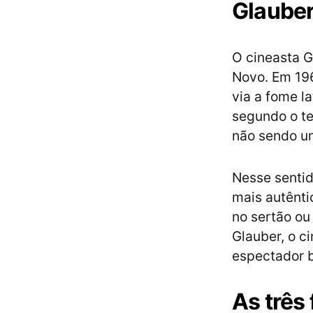
Glauber
O cineasta 
Novo. Em 19
via a fome l
segundo o te
não sendo um
Nesse sentid
mais autênti
no sertão ou
Glauber, o ci
espectador b
As três