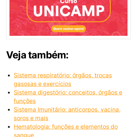
Veja também:
Sistema respiratório: órgãos, trocas
gasosas e exercícios
Sistema digestório: conceitos, órgãos e
funções
Sistema Imunitário: anticorpos, vacina,
soros e mais
Hematologia: funções e elementos do
sangue