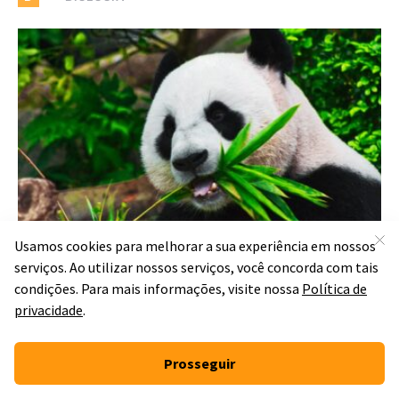
Reino animal:
características gerais e
filos
Por
Kauane Elias