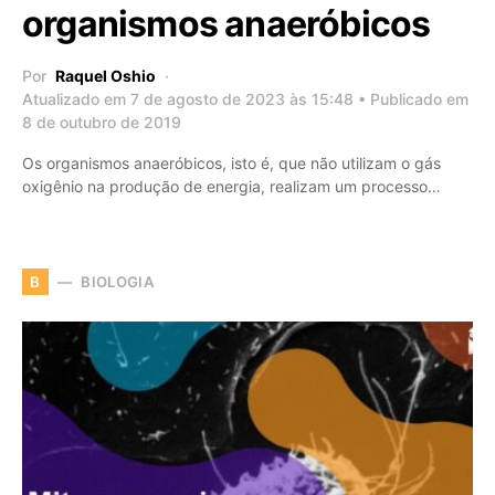
organismos anaeróbicos
Por
Raquel Oshio
Atualizado em 7 de agosto de 2023 às 15:48 • Publicado em
8 de outubro de 2019
Os organismos anaeróbicos, isto é, que não utilizam o gás
oxigênio na produção de energia, realizam um processo…
BIOLOGIA
B