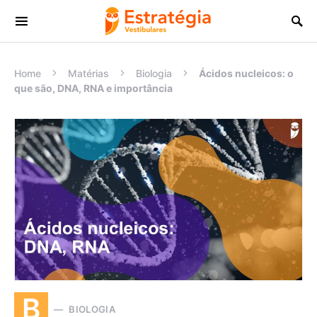
Procurar:
Home
Matérias
Biologia
Ácidos nucleicos: o
que são, DNA, RNA e importância
B
BIOLOGIA