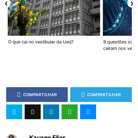
❮
❯
O que cai no vestibular da Uerj?
9 questões sobre
caíram nos vest
COMPARTILHAR
COMPARTILHAR
Kauane Elias