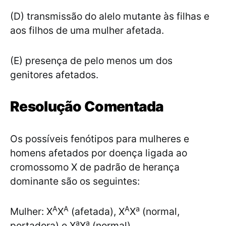
(D) transmissão do alelo mutante às filhas e
aos filhos de uma mulher afetada.
(E) presença de pelo menos um dos
genitores afetados.
Resolução Comentada
Os possíveis fenótipos para mulheres e
homens afetados por doença ligada ao
cromossomo X de padrão de herança
dominante são os seguintes:
A
A
A
a
Mulher: X
X
(afetada), X
X
(normal,
a
a
portadora) e X
X
(normal).