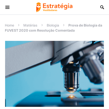
Procurar:
Home
Matérias
Biologia
Prova de Biologia da
FUVEST 2020 com Resolução Comentada