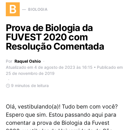
B
BIOLOGIA
Prova de Biologia da
FUVEST 2020 com
Resolução Comentada
Por
Raquel Oshio
Atualizado em 4 de agosto de 2023 às 16:15 • Publicado em
25 de novembro de 2019
9 minutos de leitura
Olá, vestibulando(a)! Tudo bem com você?
Espero que sim. Estou passando aqui para
comentar a prova de Biologia da Fuvest