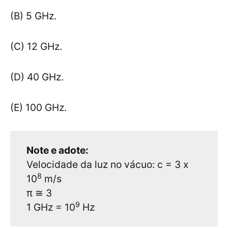
(B) 5 GHz.
(C) 12 GHz.
(D) 40 GHz.
(E) 100 GHz.
Note e adote:
Velocidade da luz no vácuo: c = 3 x
8
10
m/s
π ≅ 3
9
1 GHz = 10
Hz