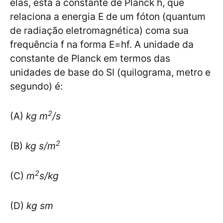
elas, está a constante de Planck h, que
relaciona a energia E de um fóton (quantum
de radiação eletromagnética) coma sua
frequência f na forma E=hf. A unidade da
constante de Planck em termos das
unidades de base do SI (quilograma, metro e
segundo) é:
2
(A)
kg m
/s
2
(B)
kg s/m
2
(C)
m
s/kg
(D)
kg sm