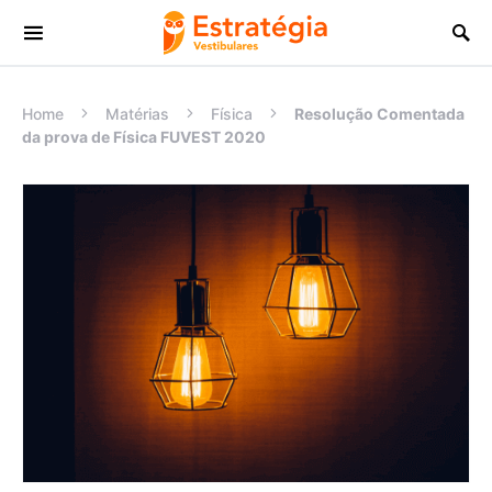
Procurar:
Home
Matérias
Física
Resolução Comentada
da prova de Física FUVEST 2020