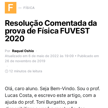
F
FÍSICA
Resolução Comentada da
prova de Física FUVEST
2020
Por
Raquel Oshio
Atualizado em 6 de maio de 2022 às 19:09 • Publicado em
26 de novembro de 2019
12 minutos de leitura
Olá, caro aluno. Seja Bem-Vindo. Sou o prof.
Lucas Costa, e escrevo este artigo, com a
ajuda do prof. Toni Burgatto, para