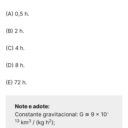
(A) 0,5 h.
(B) 2 h.
(C) 4 h.
(D) 8 h.
(E) 72 h.
Note e adote:
-
Constante gravitacional: G ≅ 9 x 10
13
3
2
km
/ (kg h
);