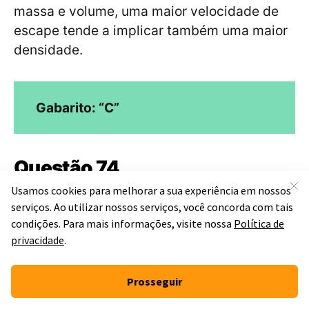
massa e volume, uma maior velocidade de
escape tende a implicar também uma maior
densidade.
Gabarito: “C”
Questão 74
Um equipamento de bungee jumping está
sendo projetado para ser utilizado em um
viaduto de 30 m de altura. O elástico
utilizado tem comprimento relaxado de 10 m.
Qual deve ser o mínimo valor da constante
elástica desse elástico para que ele possa