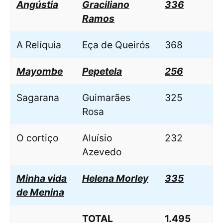
Angústia
Graciliano
336
Ramos
A Relíquia
Eça de Queirós
368
Mayombe
Pepetela
256
Sagarana
Guimarães
325
Rosa
O cortiço
Aluísio
232
Azevedo
Minha vida
Helena Morley
335
de Menina
TOTAL
1.495