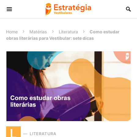
Procurar:
Home
Matérias
Literatura
Como estudar
obras literárias para Vestibular: sete dicas
L
LITERATURA