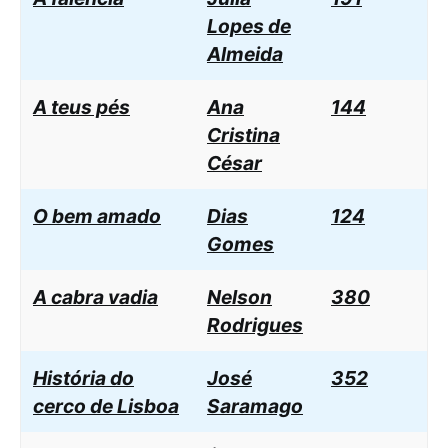
Lopes de
Almeida
A teus pés
Ana
144
Cristina
César
O bem amado
Dias
124
Gomes
A cabra vadia
Nelson
380
Rodrigues
História do
José
352
cerco de Lisboa
Saramago