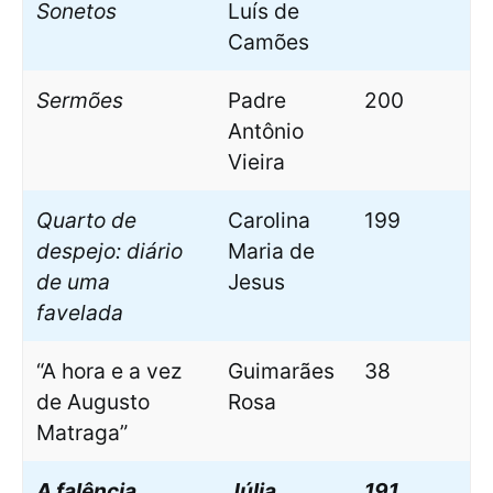
Sonetos
Luís de
Camões
Sermões
Padre
200
Antônio
Vieira
Quarto de
Carolina
199
despejo: diário
Maria de
de uma
Jesus
favelada
“A hora e a vez
Guimarães
38
de Augusto
Rosa
Matraga”
A falência
Júlia
191