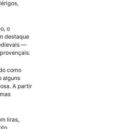
lérigos,
o, o
am destaque
edievais —
 provençais.
ido como
o alguns
osa. A partir
, mas
m liras,
nto