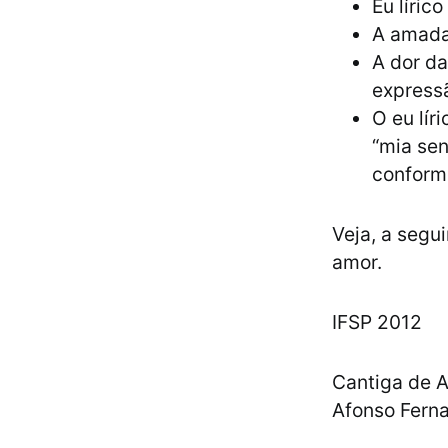
Eu líric
A amada
A dor da
expressã
O eu lír
“mia sen
conform
Veja, a segu
amor.
IFSP 2012
Cantiga de 
Afonso Fern