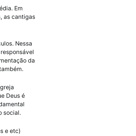
Média. Em
, as cantigas
culos. Nessa
 responsável
limentação da
s também.
Igreja
ue Deus é
ndamental
o social.
s e etc)