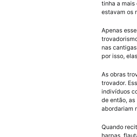
tinha a mais
estavam os n
Apenas esses
trovadorism
nas cantigas
por isso, el
As obras tr
trovador. Es
indivíduos c
de então, as
abordariam 
Quando recit
harpas, flau