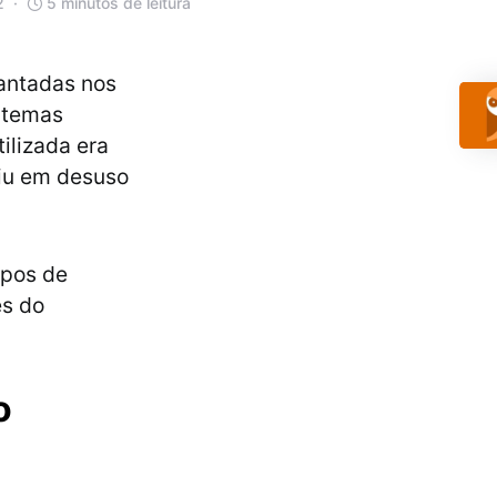
2
5 minutos de leitura
cantadas nos
 temas
ilizada era
aiu em desuso
ipos de
es do
o