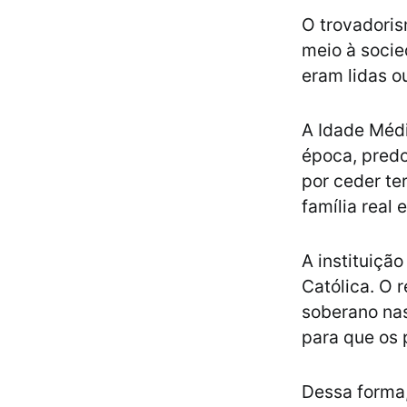
O trovadoris
meio à socie
eram lidas o
A Idade Médi
época, predo
por ceder te
família real
A instituiçã
Católica. O 
soberano na
para que os 
Dessa forma,