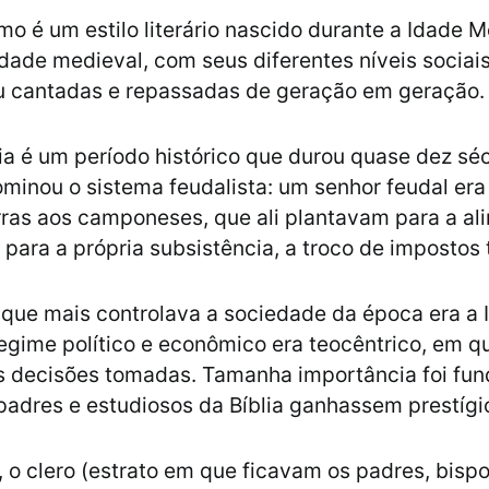
mo é um estilo literário nascido durante a Idade 
dade medieval, com seus diferentes níveis sociais
u cantadas e repassadas de geração em geração.
a é um período histórico que durou quase dez sé
minou o sistema feudalista: um senhor feudal era
rras aos camponeses, que ali plantavam para a a
 e para a própria subsistência, a troco de imposto
o que mais controlava a sociedade da época era a 
regime político e econômico era teocêntrico, em q
s decisões tomadas. Tamanha importância foi fu
padres e estudiosos da Bíblia ganhassem prestígi
 o clero (estrato em que ficavam os padres, bispo