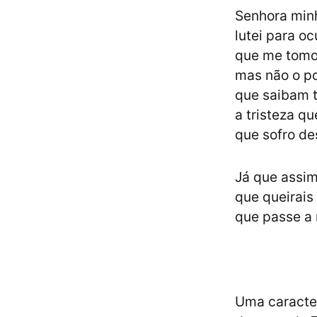
Senhora minh
lutei para oc
que me tomou
mas não o po
que saibam 
a tristeza q
que sofro de
Já que assim
que queirais
que passe a 
Uma caracte