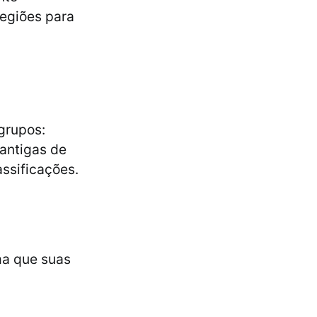
regiões para
grupos:
cantigas de
assificações.
ma que suas