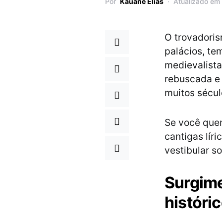
Por
Kauane Elias
Atualizado em
O trovadoris
palácios, te
medievalista
rebuscada e 
muitos sécul
Se você quer
cantigas líri
vestibular s
Surgime
históri