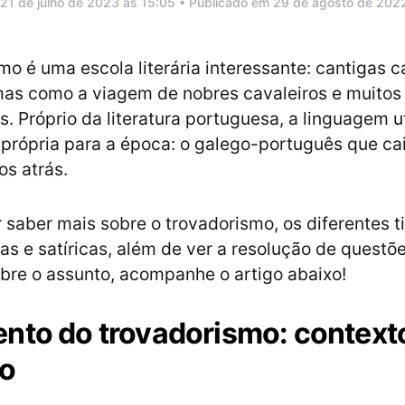
 21 de julho de 2023 às 15:05 • Publicado em 29 de agosto de 202
mo é uma escola literária interessante: cantigas 
mas como a viagem de nobres cavaleiros e muitos
s. Próprio da literatura portuguesa, a linguagem ut
própria para a época: o galego-português que c
os atrás.
 saber mais sobre o trovadorismo, os diferentes t
cas e satíricas, além de ver a resolução de questõ
obre o assunto, acompanhe o artigo abaixo!
nto do trovadorismo: context
co