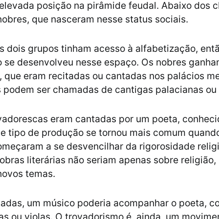
 elevada posição na pirâmide feudal. Abaixo dos c
obres, que nasceram nesse status sociais.
 dois grupos tinham acesso à alfabetização, entã
o se desenvolveu nesse espaço. Os nobres ganh
, que eram recitadas ou cantadas nos palácios m
as podem ser chamadas de cantigas palacianas ou
ovadorescas eram cantadas por um poeta, conhec
se tipo de produção se tornou mais comum quand
omeçaram a se desvencilhar da rigorosidade religi
 obras literárias não seriam apenas sobre religião
novos temas.
adas, um músico poderia acompanhar o poeta, co
tas ou violas. O trovadorismo é, ainda, um movime