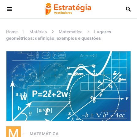
Procurar:
Home
Matérias
Matemática
Lugares
geométricos: definição, exemplos e questões
M
MATEMÁTICA