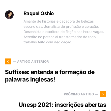
Raquel Oshio
Amante de histórias e caçadora de belezas
escondidas. Jornalista de profissão e coração.
Desenhista e escritora de ficção nas horas vagas.
Acredito no potencial transformador de todo
trabalho feito com dedicação.
— ARTIGO ANTERIOR
Suffixes: entenda a formação de
palavras inglesas!
PRÓXIMO ARTIGO —
Unesp 2021: inscrições abertas