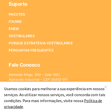
Suporte
PACOTES
ITA/IME
ENEM
VESTIBULARES
PORQUE ESTRATÉGIA VESTIBULARES
PERGUNTAS FREQUENTES
Fale Conosco
Alameda Xingu, 350 – Sala 1501
Alphaville Industrial – CEP 06455-911
Barueri – SP
E-mail:
[email protected]
©2026 - Estratégia Vestibulares - Cursos Online para Vestibulares.