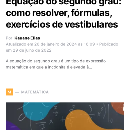
Equação do segundo grau:
como resolver, fórmulas,
exercícios de vestibulares
Por
Kauane Elias
Atualizado em 26 de janeiro de 2024 às 16:09 • Publicado
em 29 de julho de 2022
A equação do segundo grau é um tipo de expressão
matemática em que a incógnita é elevada à…
MATEMÁTICA
M