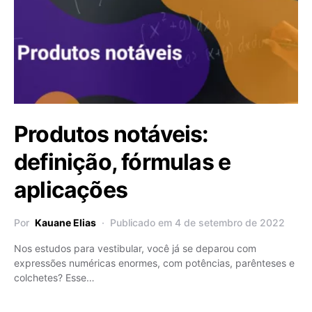
Produtos notáveis:
definição, fórmulas e
aplicações
Por
Kauane Elias
Publicado em 4 de setembro de 2022
Nos estudos para vestibular, você já se deparou com
expressões numéricas enormes, com potências, parênteses e
colchetes? Esse…