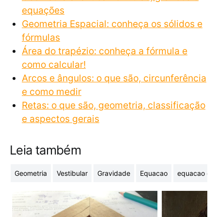
equações
Geometria Espacial: conheça os sólidos e
fórmulas
Área do trapézio: conheça a fórmula e
como calcular!
Arcos e ângulos: o que são, circunferência
e como medir
Retas: o que são, geometria, classificação
e aspectos gerais
Leia também
Geometria
Vestibular
Gravidade
Equacao
equacao do