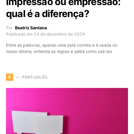
Impressão ou empressão:
qual é a diferença?
Por
Beatriz Santana
Publicado em 24 de dezembro de 2024
Entre as palavras, apenas uma está correta e é usada no
nosso idioma; entenda as regras e saiba como usá-las
PORTUGUÊS
P