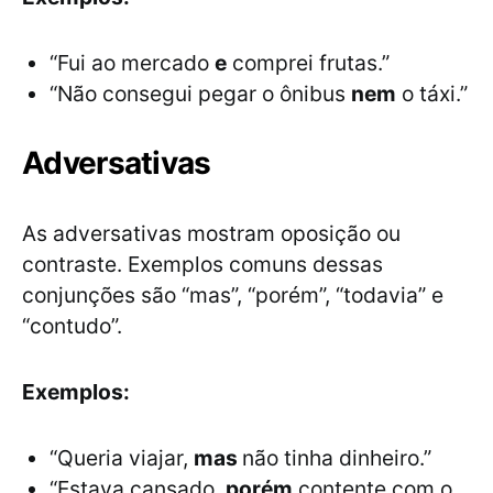
“Fui ao mercado
e
comprei frutas.”
“Não consegui pegar o ônibus
nem
o táxi.”
Adversativas
As adversativas mostram oposição ou
contraste. Exemplos comuns dessas
conjunções são “mas”, “porém”, “todavia” e
“contudo”.
Exemplos:
“Queria viajar,
mas
não tinha dinheiro.”
“Estava cansado,
porém
contente com o