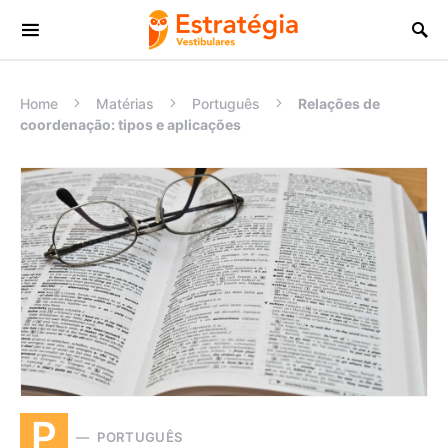
Procurar:
Home
Matérias
Português
Relações de
coordenação: tipos e aplicações
P
PORTUGUÊS