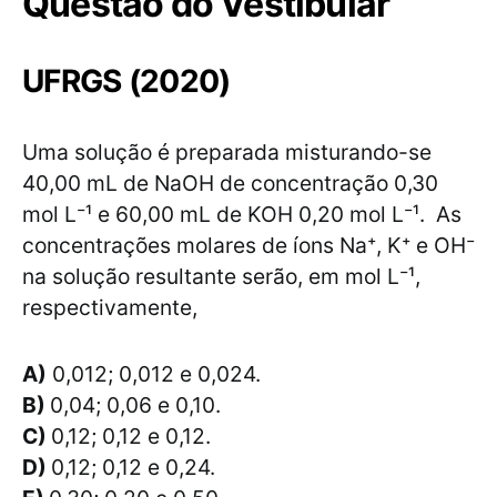
Questão do Vestibular
UFRGS (2020)
Uma solução é preparada misturando-se
40,00 mL de NaOH de concentração 0,30
mol L⁻¹ e 60,00 mL de KOH 0,20 mol L⁻¹. As
concentrações molares de íons Na⁺, K⁺ e OH⁻
na solução resultante serão, em mol L⁻¹,
respectivamente,
A)
0,012; 0,012 e 0,024.
B)
0,04; 0,06 e 0,10.
C)
0,12; 0,12 e 0,12.
D)
0,12; 0,12 e 0,24.