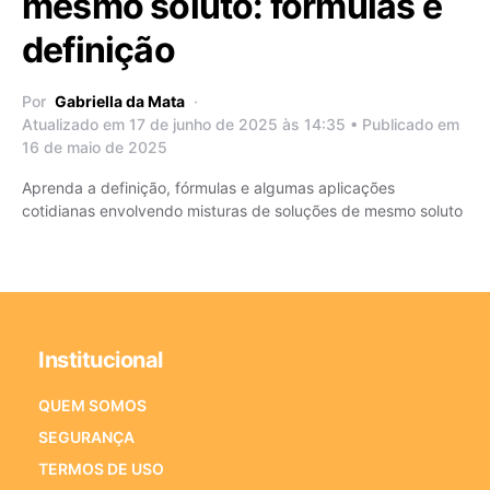
mesmo soluto: fórmulas e
definição
Por
Gabriella da Mata
Atualizado em 17 de junho de 2025 às 14:35 • Publicado em
16 de maio de 2025
Aprenda a definição, fórmulas e algumas aplicações
cotidianas envolvendo misturas de soluções de mesmo soluto
Institucional
QUEM SOMOS
SEGURANÇA
TERMOS DE USO