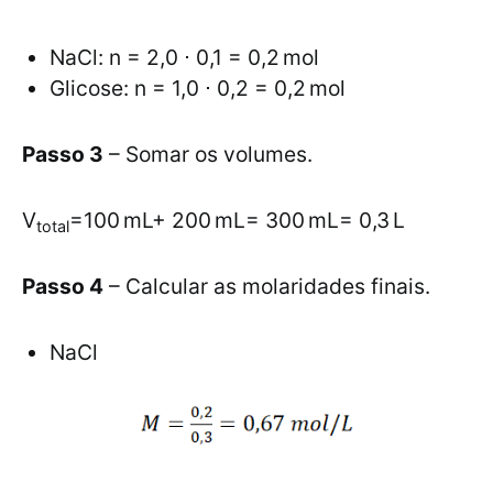
NaCl: n = 2,0 ⋅ 0,1 = 0,2 mol
Glicose: n = 1,0 ⋅ 0,2 = 0,2 mol
Passo 3
– Somar os volumes.
V
=100 mL+ 200 mL= 300 mL= 0,3 L
total
Passo 4
– Calcular as molaridades finais.
NaCl