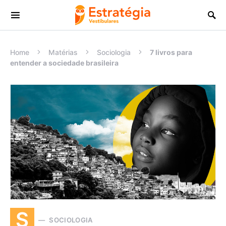
Procurar:
Home
Matérias
Sociologia
7 livros para
entender a sociedade brasileira
S
SOCIOLOGIA