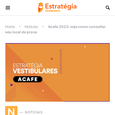
Procurar:
Home
Notícias
Acafe 2023: veja como consultar
seu local de prova
N
NOTÍCIAS