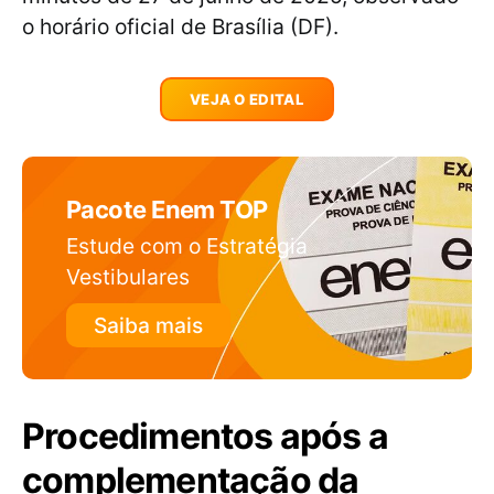
o horário oficial de Brasília (DF).
VEJA O EDITAL
Pacote Enem TOP
Estude com o Estratégia
Vestibulares
Saiba mais
Procedimentos após a
complementação da