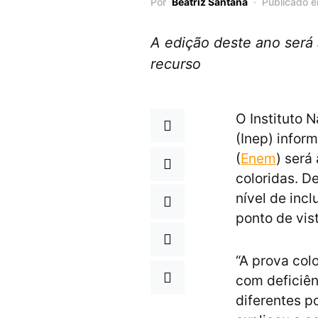
Por
Beatriz Santana
Publicado 
A edição deste ano será 
recurso
O Instituto 
(Inep) infor
(
Enem
) será
coloridas. D
nível de inc
ponto de vis
“A prova col
com deficiên
diferentes p