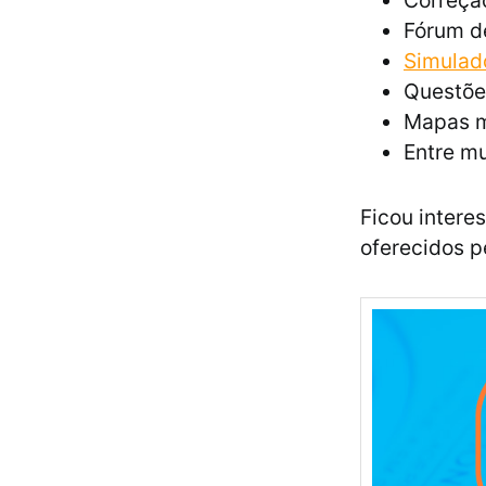
Correção
Fórum d
Simulad
Questõe
Mapas m
Entre mu
Ficou intere
oferecidos p