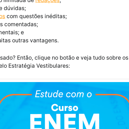
 ilimitada de
redações
;
e dúvidas;
os
com questões inéditas;
s comentadas;
entais; e
itas outras vantagens.
ssado? Então, clique no botão e veja tudo sobre os
elo Estratégia Vestibulares: