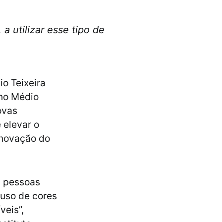
a utilizar esse tipo de
io Teixeira
ino Médio
ovas
 elevar o
inovação do
a pessoas
 uso de cores
veis”,