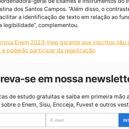
oordenadora-geral de Exames e Instrumentos do In
stina dos Santos Campos. “Além disso, o contrast
cilitar a identificação de texto em relação ao fun
 legibilidade”, complementou.
prova Enem 2023: Inep garante que inscritos não 
 e poderão participar da reaplicação
creva-se em nossa newslett
as de estudo gratuitas e saiba em primeira mão 
sobre o Enem, Sisu, Encceja, Fuvest e outros vest
IN