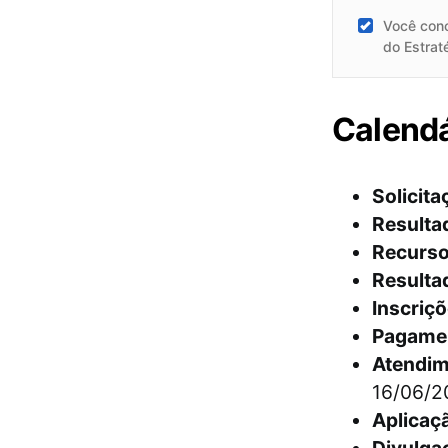
Você con
do Estrat
Calend
Solicita
Resultad
Recurso 
Resulta
Inscriçõ
Pagamen
Atendim
16/06/2
Aplicaç