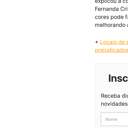
explicou a c
Fernanda Cri
cores pode fa
melhorando a
+
Locais de 
prejudicados
Ins
Receba dic
novidades 