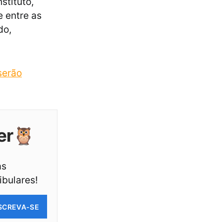
stituto,
e entre as
do,
serão
er🦉
as
ibulares!
SCREVA-SE