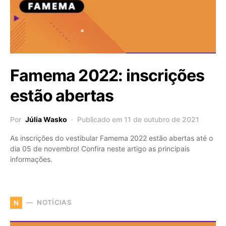
Famema 2022: inscrições
estão abertas
Por
Júlia Wasko
Publicado em 11 de outubro de 2021
As inscrições do vestibular Famema 2022 estão abertas até o
dia 05 de novembro! Confira neste artigo as principais
informações.
NOTÍCIAS
N