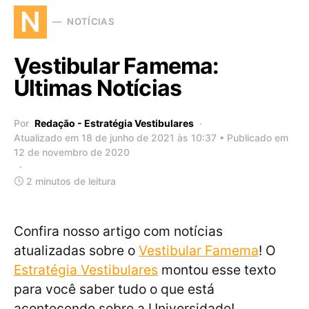
N
NOTÍCIAS
Vestibular Famema:
Últimas Notícias
Por
Redação - Estratégia Vestibulares
Atualizado em 18 de junho de 2021 às 10:37 • Publicado em
12 de novembro de 2020
2 minutos de leitura
Confira nosso artigo com notícias
atualizadas sobre o
Vestibular Famema
! O
Estratégia Vestibulares
montou esse texto
para você saber tudo o que está
acontecendo sobre a Universidade!