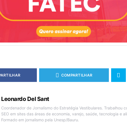
ARTILHAR
COMPARTILHAR
Leonardo Del Sant
Coordenador de Jornalismo do Estratégia Vestibulares. Trabalhou c
SEO em sites das áreas de economia, varejo, saúde, tecnologia e a
Formado em jornalismo pela Unesp/Bauru.