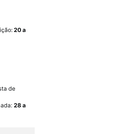
ição:
20 a
sta de
mada:
28 a