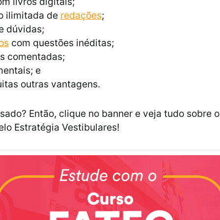
m livros digitais;
 ilimitada de
redações
;
e dúvidas;
os
com questões inéditas;
s comentadas;
entais; e
itas outras vantagens.
ssado? Então, clique no banner e veja tudo sobre 
elo Estratégia Vestibulares!