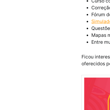
Curso co
Correção
Fórum d
Simulad
Questõe
Mapas m
Entre mu
Ficou intere
oferecidos p