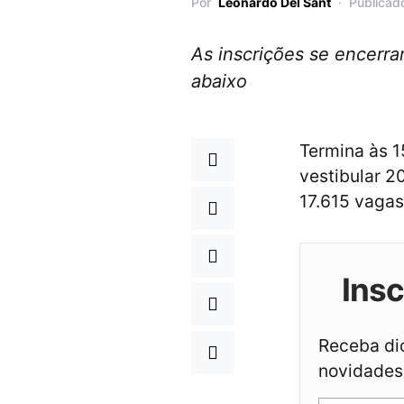
Por
Leonardo Del Sant
Publicad
As inscrições se encerra
abaixo
Termina às 1
vestibular 2
17.615 vagas
Ins
Receba dic
novidades 