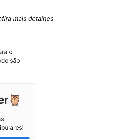
fira mais detalhes
ara o
todo são
er🦉
as
ibulares!