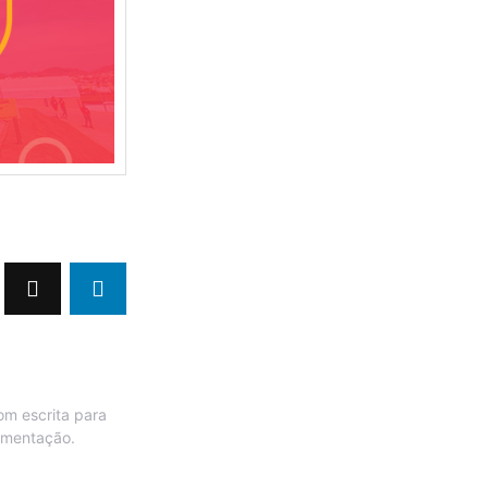
om escrita para
limentação.