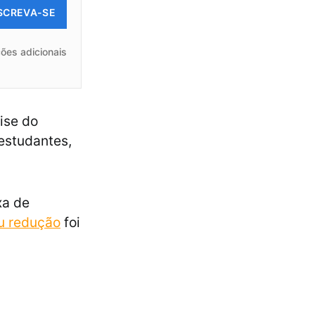
SCREVA-SE
ões adicionais
ise do
 estudantes,
xa de
u redução
foi