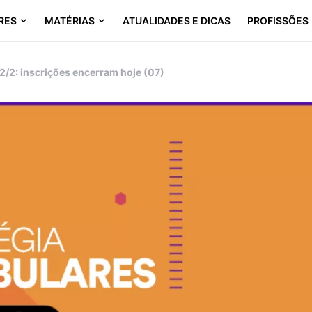
RES
MATÉRIAS
ATUALIDADES E DICAS
PROFISSÕES
2/2: inscrições encerram hoje (07)