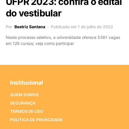
UFPR 2023: confira o edital
do vestibular
Por
Beatriz Santana
Publicado em 1 de julho de 2022
Neste processo seletivo, a universidade oferece 5361 vagas
em 126 cursos; veja como participar
Institucional
QUEM SOMOS
SEGURANÇA
TERMOS DE USO
POLÍTICA DE PRIVACIDADE