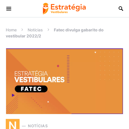
Procurar:
Home
Notícias
Fatec divulga gabarito do
vestibular 2022/2
N
NOTÍCIAS