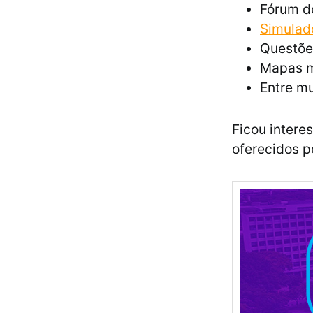
Fórum d
Simulad
Questõe
Mapas m
Entre mu
Ficou intere
oferecidos p