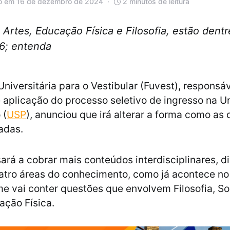
o em 16 de dezembro de 2024
2 minutos de leitura
 Artes, Educação Física e Filosofia, estão dent
26; entenda
niversitária para o Vestibular (Fuvest), responsáv
 aplicação do processo seletivo de ingresso na U
 (
USP
), anunciou que irá alterar a forma como as
adas.
ará a cobrar mais conteúdos interdisciplinares, d
atro áreas do conhecimento, como já acontece n
me vai conter questões que envolvem Filosofia, So
ação Física.