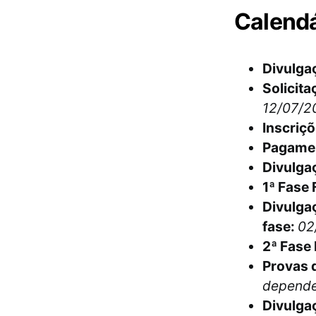
Calendá
Divulgaç
Solicita
12/07/2
Inscriç
Pagamen
Divulgaç
1ª Fase
Divulgaç
fase:
02
2ª Fase
Provas d
depender
Divulga