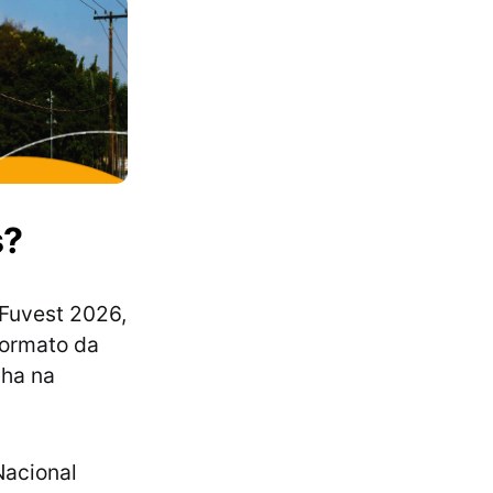
s?
 Fuvest 2026,
formato da
lha na
Nacional