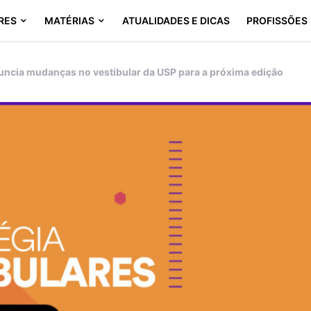
RES
MATÉRIAS
ATUALIDADES E DICAS
PROFISSÕES
uncia mudanças no vestibular da USP para a próxima edição