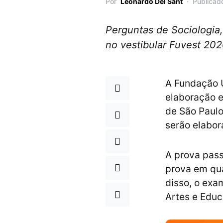
Por
Leonardo Del Sant
Publicad
Perguntas de Sociologia,
no vestibular Fuvest 20
A Fundação U
elaboração e
de São Paulo
serão elabor
A prova pass
prova em qu
disso, o exa
Artes e Educ