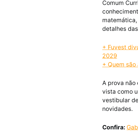
Comum Curric
conhecimento
matemática, 
detalhes das
+ Fuvest div
2029
+ Quem são a
A prova não 
vista como 
vestibular d
novidades.
Confira:
Gab