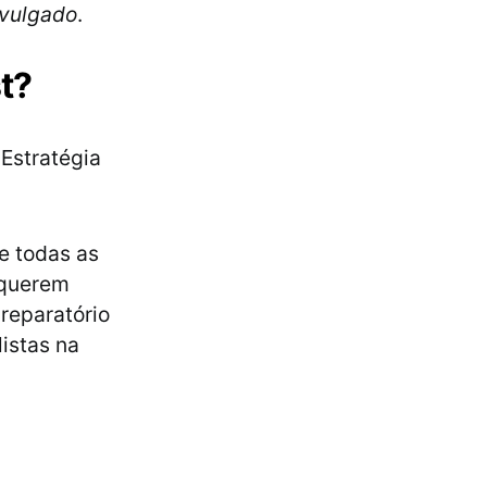
ivulgado
.
t?
 Estratégia
e todas as
 querem
reparatório
istas na