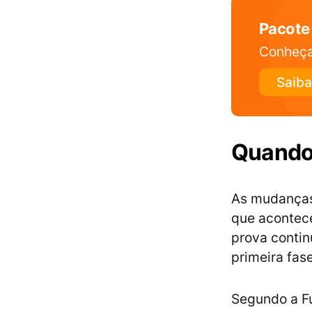
Pacote
Conheça
Saiba
Quando
As mudanças 
que acontece
prova contin
primeira fas
Segundo a Fu