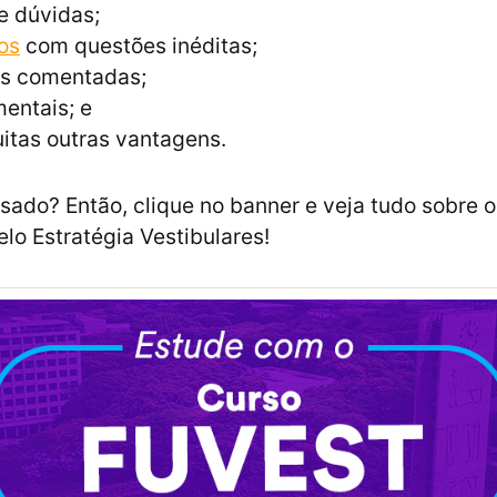
e dúvidas;
os
com questões inéditas;
s comentadas;
entais; e
itas outras vantagens.
ssado? Então, clique no banner e veja tudo sobre 
elo Estratégia Vestibulares!