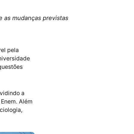
re as mudanças previstas
el pela
niversidade
 questões
ividindo a
o Enem. Além
ciologia,