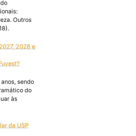
 do
ionais:
reza. Outros
18).
 2027, 2028 e
 Fuvest?
 anos, sendo
ramático do
quar às
ular da USP