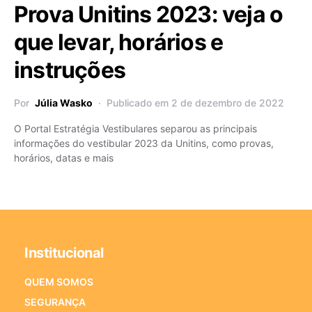
Prova Unitins 2023: veja o
que levar, horários e
instruções
Por
Júlia Wasko
Publicado em 2 de dezembro de 2022
O Portal Estratégia Vestibulares separou as principais
informações do vestibular 2023 da Unitins, como provas,
horários, datas e mais
Institucional
QUEM SOMOS
SEGURANÇA