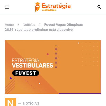
Procurar:
Home
Notícias
Fuvest Vagas Olímpicas
2026: resultado preliminar está disponível
N
NOTÍCIAS