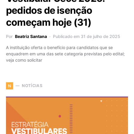
pedidos de isenção
começam hoje (31)
Por
Beatriz Santana
Publicado em 31 de julho de 2025
A instituição oferta o benefício para candidatos que se
enquadrem em uma das sete categoria previstas pelo edital;
veja como solicitar
NOTÍCIAS
N