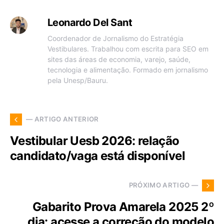
Leonardo Del Sant
Coordenador de Jornalismo do Estratégia
Vestibulares. Trabalhou com escrita para SEO em
sites das áreas de economia, varejo, saúde,
tecnologia e alimentação. Formado em jornalismo
pela Unesp/Bauru.
— ARTIGO ANTERIOR
Vestibular Uesb 2026: relação
candidato/vaga está disponível
PRÓXIMO ARTIGO —
Gabarito Prova Amarela 2025 2º
dia: acesse a correção do modelo