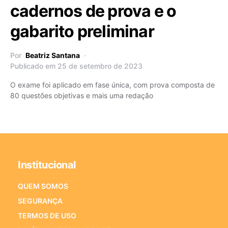
cadernos de prova e o
gabarito preliminar
Por
Beatriz Santana
Publicado em 25 de setembro de 2023
O exame foi aplicado em fase única, com prova composta de
80 questões objetivas e mais uma redação
Institucional
QUEM SOMOS
SEGURANÇA
TERMOS DE USO