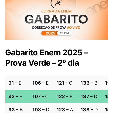
Gabarito Enem 2025 –
Prova Verde – 2º dia
91 –
E
106 –
E
121 –
C
136 –
B
151
92 –
E
107 –
C
122 –
E
137 –
D
152
93 –
B
108 –
D
123 –
A
138 –
D
153