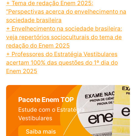
+ Tema de redação Enem 2025:
“Perspectivas acerca do envelhecimento na
sociedade brasileira
+ Envelhecimento na sociedade brasileira:
veja repertórios socioculturais do tema de
redação do Enem 2025
+ Professores do Estratégia Vestibulares
acertam 100% das questões do 1º dia do
Enem 2025
Pacote Enem TOP
Estude com o Estratégia
Vestibulares
Saiba mais