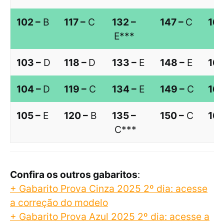
102 –
B
117 –
C
132 –
147 –
C
162
E***
103 –
D
118 –
D
133 –
E
148 –
E
163
104 –
D
119 –
C
134 –
E
149 –
C
164
105 –
E
120 –
B
135 –
150 –
C
165
C***
Confira os outros gabaritos
:
+ Gabarito Prova Cinza 2025 2º dia: acesse
a correção do modelo
+ Gabarito Prova Azul 2025 2º dia: acesse a