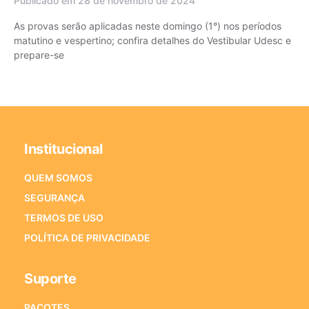
Publicado em 28 de novembro de 2024
As provas serão aplicadas neste domingo (1°) nos períodos
matutino e vespertino; confira detalhes do Vestibular Udesc e
prepare-se
Institucional
QUEM SOMOS
SEGURANÇA
TERMOS DE USO
POLÍTICA DE PRIVACIDADE
Suporte
PACOTES