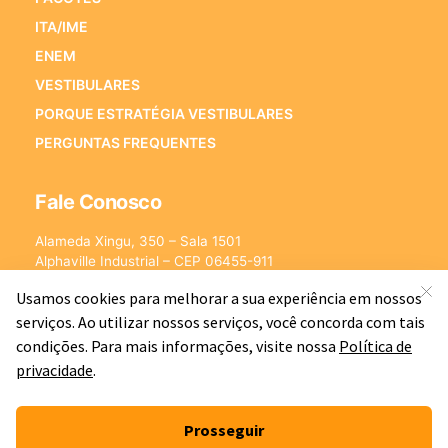
ITA/IME
ENEM
VESTIBULARES
PORQUE ESTRATÉGIA VESTIBULARES
PERGUNTAS FREQUENTES
Fale Conosco
Alameda Xingu, 350 – Sala 1501
Alphaville Industrial – CEP 06455-911
Barueri – SP
E-mail:
[email protected]
©2026 - Estratégia Vestibulares - Cursos Online para Vestibulares.
Todos os direitos reservados CNPJ: 13.877.842/0001-78