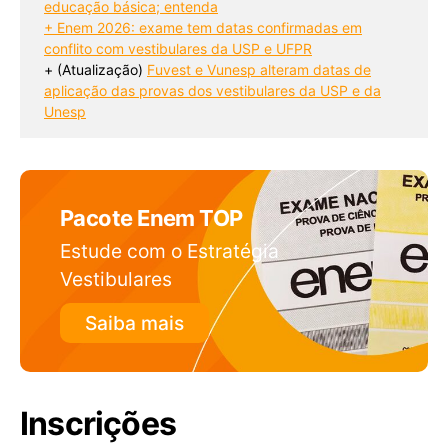
educação básica; entenda
+ Enem 2026: exame tem datas confirmadas em
conflito com vestibulares da USP e UFPR
+ (Atualização) 
Fuvest e Vunesp alteram datas de
aplicação das provas dos vestibulares da USP e da
Unesp
Pacote Enem TOP
Estude com o Estratégia
Vestibulares
Saiba mais
Inscrições