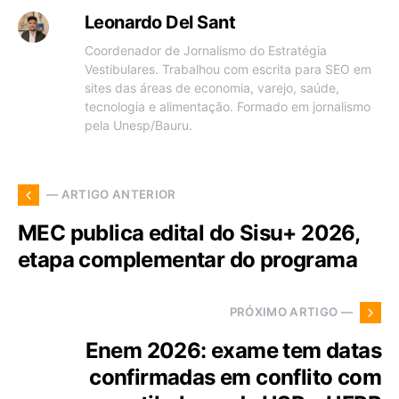
Leonardo Del Sant
Coordenador de Jornalismo do Estratégia
Vestibulares. Trabalhou com escrita para SEO em
sites das áreas de economia, varejo, saúde,
tecnologia e alimentação. Formado em jornalismo
pela Unesp/Bauru.
— ARTIGO ANTERIOR
MEC publica edital do Sisu+ 2026,
etapa complementar do programa
PRÓXIMO ARTIGO —
Enem 2026: exame tem datas
confirmadas em conflito com