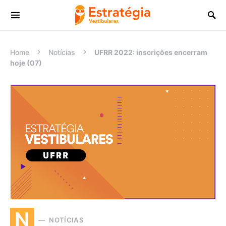
Procurar:
Home
Notícias
UFRR 2022: inscrições encerram
hoje (07)
N
NOTÍCIAS