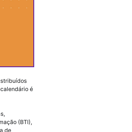
stribuídos
 calendário é
s,
mação (BTI),
a de