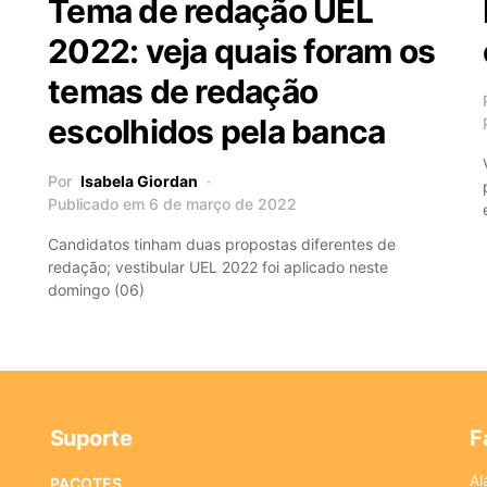
Tema de redação UEL
2022: veja quais foram os
temas de redação
escolhidos pela banca
Por
Isabela Giordan
Publicado em 6 de março de 2022
Candidatos tinham duas propostas diferentes de
redação; vestibular UEL 2022 foi aplicado neste
domingo (06)
Suporte
F
Al
PACOTES