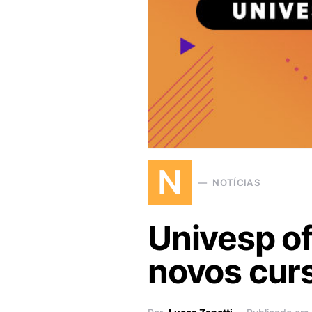
N
NOTÍCIAS
Univesp of
novos cur