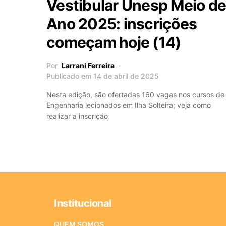
Vestibular Unesp Meio de
Ano 2025: inscrições
começam hoje (14)
Por
Larrani Ferreira
Publicado em 14 de abril de 2025
Nesta edição, são ofertadas 160 vagas nos cursos de
Engenharia lecionados em Ilha Solteira; veja como
realizar a inscrição
Institucional
QUEM SOMOS