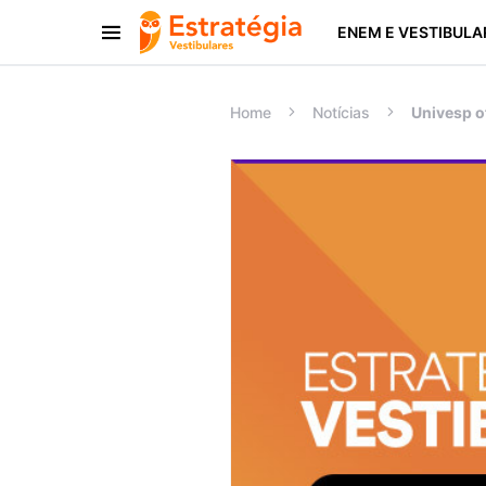
ENEM E VESTIBULA
Procurar:
Home
Notícias
Univesp o