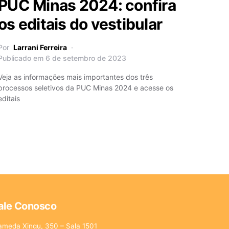
PUC Minas 2024: confira
os editais do vestibular
Por
Larrani Ferreira
Publicado em 6 de setembro de 2023
Veja as informações mais importantes dos três
processos seletivos da PUC Minas 2024 e acesse os
editais
ale Conosco
ameda Xingu, 350 – Sala 1501