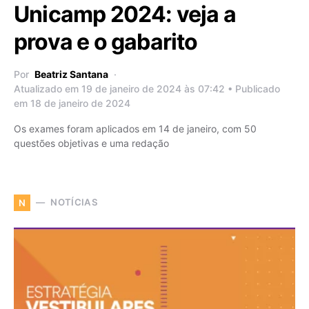
Unicamp 2024: veja a
prova e o gabarito
Por
Beatriz Santana
Atualizado em 19 de janeiro de 2024 às 07:42 • Publicado
em 18 de janeiro de 2024
Os exames foram aplicados em 14 de janeiro, com 50
questões objetivas e uma redação
NOTÍCIAS
N