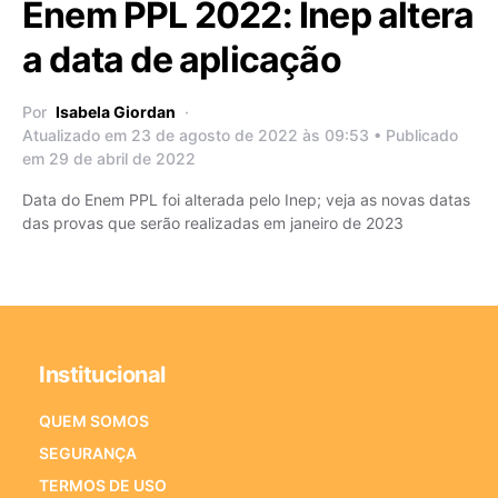
Enem PPL 2022: Inep altera
a data de aplicação
Por
Isabela Giordan
Atualizado em 23 de agosto de 2022 às 09:53 • Publicado
em 29 de abril de 2022
Data do Enem PPL foi alterada pelo Inep; veja as novas datas
das provas que serão realizadas em janeiro de 2023
Institucional
QUEM SOMOS
SEGURANÇA
TERMOS DE USO