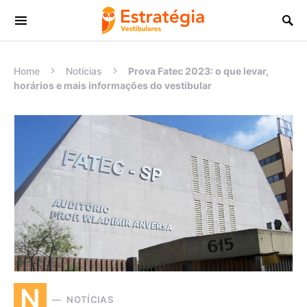
Procurar:
Home
Notícias
Prova Fatec 2023: o que levar,
horários e mais informações do vestibular
N
NOTÍCIAS