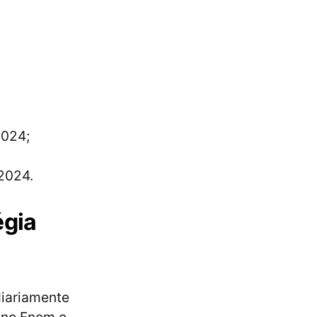
2024;
2024.
égia
diariamente