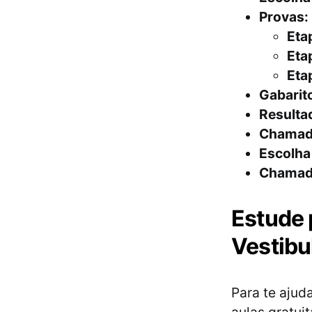
Provas:
Etap
Etap
Etap
Gabarit
Resulta
Chamada
Escolha
Chamada
Estude 
Vestibu
Para te ajud