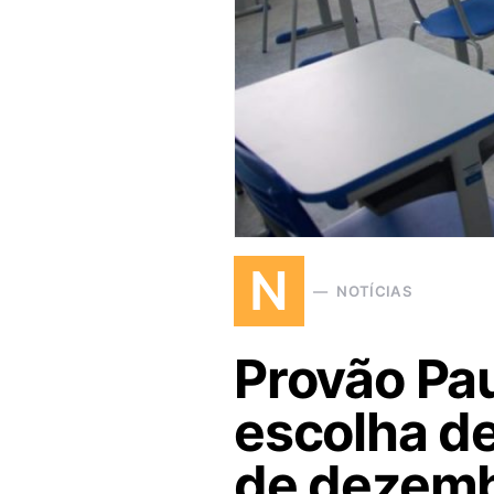
N
NOTÍCIAS
Provão Pau
escolha de
de dezem