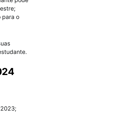
udante pode
estre;
o para o
suas
estudante.
024
/2023;