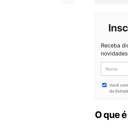
Ins
Receba dic
novidades 
Você con
do Estrat
O que é