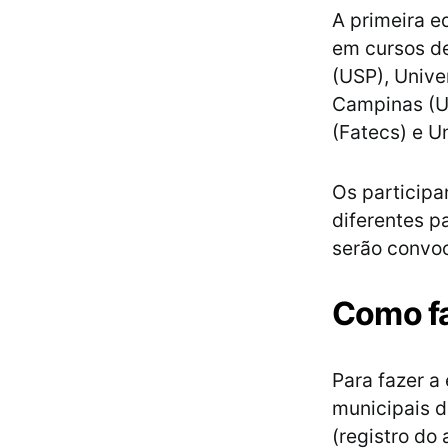
A primeira e
em cursos de
(USP), Unive
Campinas (U
(Fatecs) e U
Os participa
diferentes p
serão convoc
Como fa
Para fazer a
municipais 
(registro do