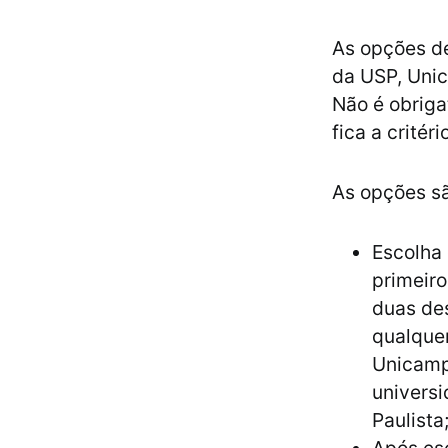
As opções de
da USP, Unic
Não é obriga
fica a critér
As opções sã
Escolha
primeiro
duas de
qualque
Unicamp
universi
Paulista