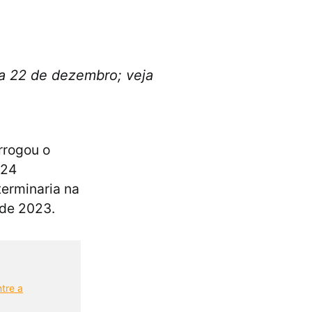
dia 22 de dezembro; veja
rrogou o
024
terminaria na
 de 2023.
tre a