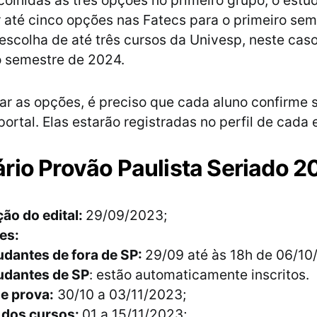
olhidas as três opções no primeiro grupo, o est
 até cinco opções nas Fatecs para o primeiro sem
 escolha de até três cursos da Univesp, neste cas
 semestre de 2024.
ar as opções, é preciso que cada aluno confirme 
portal. Elas estarão registradas no perfil de cada 
rio Provão Paulista Seriado 2
ão do edital:
29/09/2023;
es:
udantes de fora de SP:
29/09 até às 18h de 06/10
udantes de SP
: estão automaticamente inscritos.
e prova:
30/10 a 03/11/2023;
 dos cursos:
01 a 15/11/2023;