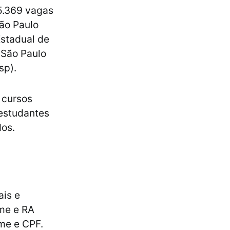
15.369 vagas
ão Paulo
Estadual de
 São Paulo
sp).
 cursos
 estudantes
dos.
ais e
me e RA
ome e CPF.