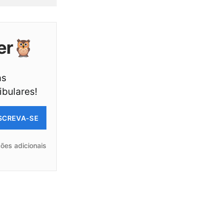
er🦉
as
ibulares!
SCREVA-SE
ões adicionais