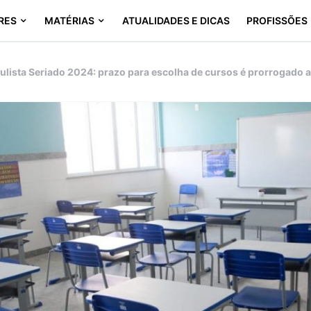
RES
MATÉRIAS
ATUALIDADES E DICAS
PROFISSÕES
ulista Seriado 2024: prazo para escolha de cursos é prorrogado 