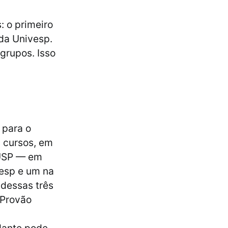
 o primeiro
da Univesp.
grupos. Isso
 para o
s cursos, em
 USP — em
esp e um na
dessas três
 Provão