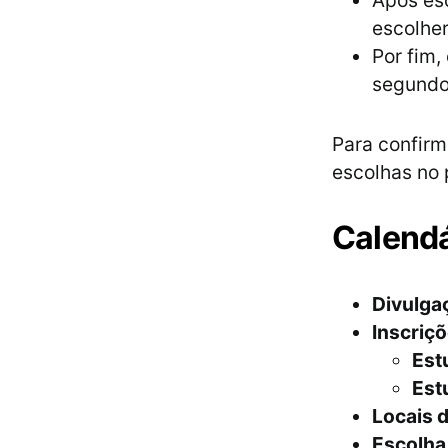
Após esc
escolher
Por fim,
segundo
Para confirm
escolhas no 
Calendá
Divulgaç
Inscriçõ
Est
Est
Locais d
Escolha