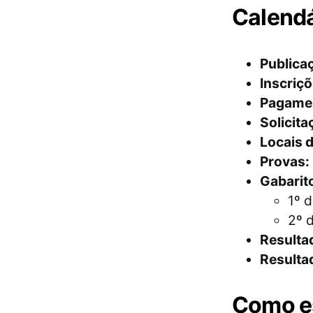
Calendá
Publicaç
Inscriçõ
Pagamen
Solicita
Locais d
Provas:
Gabarito
1º 
2º 
Resulta
Resulta
Como es