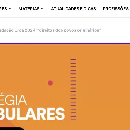
RES
MATÉRIAS
ATUALIDADES E DICAS
PROFISSÕES
edação Urca 2024: “direitos dos povos originários”