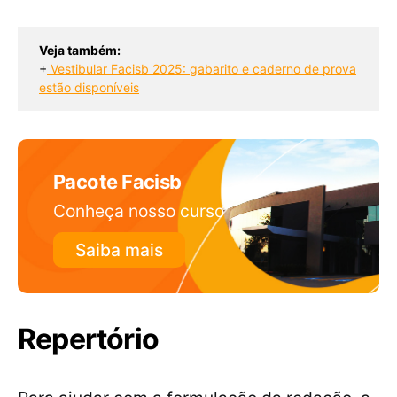
Veja também:
+
Vestibular Facisb 2025: gabarito e caderno de prova
estão disponíveis
Pacote Facisb
Conheça nosso curso
Saiba mais
Repertório