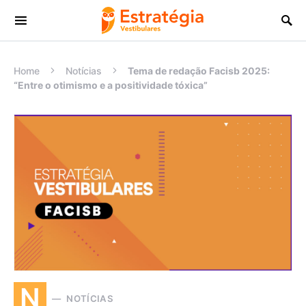
Procurar:
Home
Notícias
Tema de redação Facisb 2025:
“Entre o otimismo e a positividade tóxica”
N
NOTÍCIAS