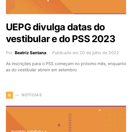
UEPG divulga datas do
vestibular e do PSS 2023
Por
Beatriz Santana
Publicado em 20 de julho de 2022
As inscrições para o PSS começam no próximo mês, enquanto
as do vestibular abrem em setembro
NOTÍCIAS
N